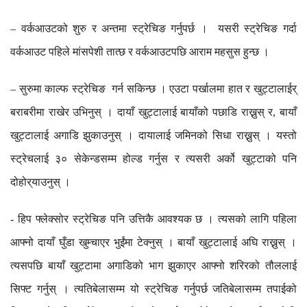
वर्कआउटको
शुरु
र
अन्तमा
स्ट्रेचिङ
गर्नुपर्छ
।
यसरी
स्ट्रेचिङ
गर्दा
–
वर्कआउट
पहिले
मांसपेशी
तात्छ
र
वर्कआउटपछि
आराम
महसुस
हुन्छ
।
सुरुमा
काल्फ
स्ट्रेचिङ
गर्न
सकिन्छ
।
एउटा
पर्खालमा
हात
र
खुट्टालाईर्
–
बराबरीमा
राखेर
उभिनुस्
।
दायाँ
खुट्टालाई
बायाँको
पछाडि
राख्नुस्
र
बायाँ
,
खुट्टालाई
अगाडि
झुकाउनुस्
।
दायालाई
जमिनको
सिधा
राख्नुस्
।
यस्तो
स्ट्रेचलाई
३०
सेकेन्डसम्म
होल्ड
गर्नुस
र
त्यसरी
अर्को
खुट्टाको
पनि
दोहोर्
याउनुस्
।
हिप
फ्लेक्सोर
स्ट्रेचिङ
पनि
उत्तिकै
आवश्यक
छ
।
त्यसको
लागि
पहिला
-
आफ्नो
दायाँ
घुँडा
खुम्चाएर
भुईंमा
टेक्नुस्
।
बायाँ
खुट्टालाई
अघि
राख्नुस्
।
त्यसपछि
बायाँ
खुट्टामा
अगाडिको
भाग
झुकाएर
आफ्नो
शरिरको
तौललाई
सिफ्ट
गर्नुस्
।
त्यतिबेलासम्म
यो
स्ट्रेचिङ
गर्नुपर्छ
जतिबेलासम्म
तपाईको