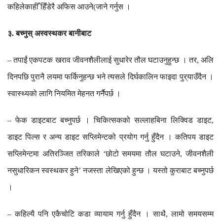
कहिलेकाहीँ
हिँडेरै
अफिस
आउने
जाने
गर्नुस
।
(
३
बच्नुस्
अस्वस्थकर
बानीबाट
.
तपाईं
एकपटक
खराव
जीवनशैलीलाई
सुधारेर
तौल
घटाउनुहुन्छ
।
तर
अलि
–
,
दिनपछि
पुरानै
लयमा
फर्किनुहन्छ
भने
त्यसले
दिर्घकालिन
फाइदा
पुर्
याउँदैन
।
स्वास्थ्यको
लागि
नियमित
मेहनत
गर्नैपर्छ
।
फेक
डाइटबाट
बच्नुपर्छ
।
चिकित्सकको
सल्लाहबिना
लिक्विड
डाइट
–
,
डाइट
पिल्स
र
अन्य
डाइट
सप्लिमेन्टको
प्रयोग
गर्नु
हुँदैन
।
कतिपय
डाइट
सप्लिमेन्टमा
अतिरञ्जित
तरिकाले
छोटो
समयमा
तौल
घटाउने
जीवनशैली
‘
,
नसुधारिकन
स्वस्थकर
हुने
नजस्ता
लेखिएको
हुन्छ
।
यस्तो
कुराबाट
बच्नुपर्छ
’
।
कहिल्यै
पनि
एकैचोटि
कडा
व्यायाम
गर्नु
हुँदैन
।
साथै
लामो
समयसम्म
–
,