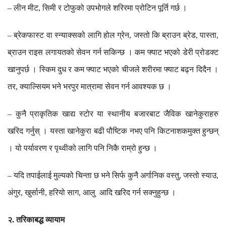
लीन
मीट
सिमी
र
टोफुको
उपभोगले
शरिरमा
प्रोटिन
पूर्ति
गर्छ
।
–
,
ब्रेकफास्ट
वा
स्न्याक्सको
लागि
होल
ग्रेन
जस्तो
कि
ब्राउन
ब्रेड
पास्ता
–
,
,
,
ब्राउन
राइस
लगायतको
सेवन
गर्न
सकिन्छ
।
कम
फ्याट
भएको
डेरी
प्रोडक्ट
खानुपर्छ
।
स्किम
दुध
र
कम
फ्याट
भएको
चीजले
शरीरमा
फ्याट
बढ्न
दिदैन
।
तर
क्याल्सियम
भने
भरपुर
मात्रामा
सेवन
गर्न
आवश्यक
छ
।
,
कुनै
प्राकृतिक
खाद्य
स्टोर
या
स्थानीय
बजारबाट
जैविक
खानेकुराहरु
–
खरिद
गर्नुस्
।
यस्ता
खानेकुरा
बढी
पौष्टिक
नभए
पनि
किटनाशकमुक्त
हुन्छन्
।
यो
पर्यावरण
र
पृथ्वीको
लागि
पनि
निकै
राम्रो
हुन्छ
।
यदि
तपाईलाई
मुल्यको
चिन्ता
छ
भने
सिर्फ
कुनै
अर्गानिक
वस्तु
जस्तो
स्याउ
–
,
,
अंगुर
खुर्सानी
हरियो
साग
आलु
आदि
खरिद
गर्न
सक्नुहुन्छ
।
,
,
,
२
तरिकाबद्ध
व्यायाम
.