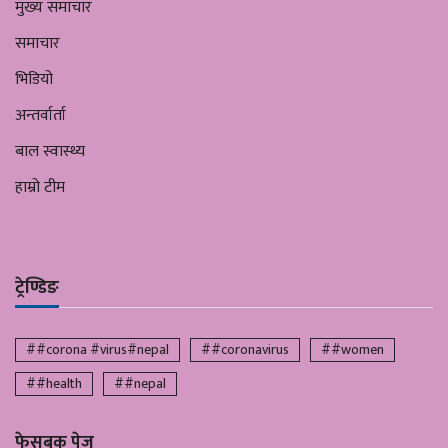
मुख्य समाचार
समाचार
भिडियो
अन्तर्वार्ता
बाल स्वास्थ्य
हाम्रो टीम
ट्रेण्डिङ
##corona #virus#nepal
##coronavirus
##women
##health
##nepal
फेसबुक पेज