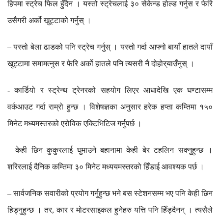
हिपमा
स्ट्रेच
फिल
हुँदैन
।
यस्तो
स्ट्रेचलाई
३०
सेकेन्ड
होल्ड
गर्नुस
र
फेरि
उसैगरी
अर्को
खुट्टाको
गर्नुस्
।
यस्तो
बेला
ढाडको
पनि
स्ट्रेच
गर्नुस्
।
यस्तो
गर्दा
आफ्नो
बायाँ
हातले
दायाँ
–
खुट्टामा
समामत्नुस
र
फेरि
अर्को
हातले
पनि
त्यसरी
नै
दोहोर्
याउँनुस्
।
कार्डियो
र
स्ट्रेन्थ
ट्रेनरको
सहयोग
लिएर
आधादेखि
एक
घण्टासम्म
-
वर्कआउट
गर्दा
राम्रो
हुन्छ
।
विशेषज्ञका
अनुसार
हरेक
हप्ता
कम्तिमा
१५०
मिनेट
मध्यमस्तरको
एरोविक
एक्टिभिटिज
गर्नुपर्छ
।
केही
छिन
कुकुरलाई
घुमाउने
बहानामा
केही
बेर
टहलिन
सक्नुहुन्छ
।
–
शरिरलाई
दैनिक
कम्तिमा
३०
मिनेट
मध्ययमस्तरको
हिँडाई
आवश्यक
पर्छ
।
सार्वजनिक
सवारीको
प्रयोग
गर्नुहुन्छ
भने
बस
स्टेशनसम्म
भए
पनि
केही
छिन
–
हिड्नुहुन्छ
।
तर
कार
र
मोटरसाइकल
हुनेहरु
यत्ति
पनि
हिँड्दैनन्
।
त्यसैले
,