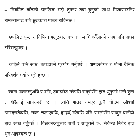
नियमित
दाँतको
फ्लसिङ
गर्दा
दुर्गन्ध
कम
हुनुको
साथै
गिजासम्बन्धि
–
समस्याबाट
पनि
छुट्कारा
पाउन
सकिन्छ
।
एथलिट
फुट
र
विभिन्न
फ्लुटबाट
बच्नका
लागि
औँलाको
काप
पनि
सफा
–
गरिराख्नुपर्छ
।
जहिले
पनि
सफा
कपडाको
प्रयोग
गर्नुपर्छ
।
अण्डरवेयर
र
मोजा
दैनिक
–
परिवर्तन
गर्दा
राम्रो
हुन्छ
।
खाना
पकाउनुअघि
र
पछि
ट्वाइलेट
गरेपछि
राम्रोसँग
हात
धुनुपर्छ
भन्ने
कुरा
–
,
त
धेरैलाई
जानकारी
छ
।
त्यति
मात्र
नभएर
कुनै
चोटमा
औषधी
लगाइसकेपछि
नाक
चलाएपछि
हाछ्यूँ
गरेपछि
पनि
राम्रोसँग
साबुन
पानीले
,
,
हात
सफा
गर्नुपर्छ
।
विज्ञकाअनुसार
पानी
र
सावुनले
२०
सेकेन्ड
मिचेर
हात
धुन
आवश्यक
छ
।