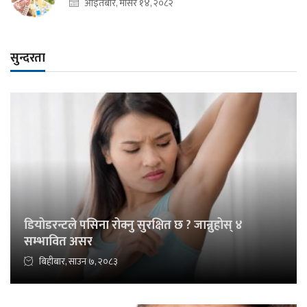
आइतबार, मंसिर १४, २०८२
सुन्दरता
डियोडरन्टले पसिना रोक्नु सुरक्षित छ ? जान्नुहोस् ४
सम्भावित असर
बिहीबार, साउन ७, २०८३