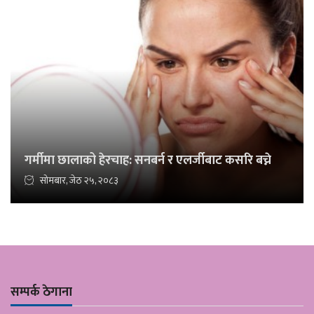
गर्मीमा छालाको हेरचाह: सनबर्न र एलर्जीबाट कसरि बच्ने
सोमबार, जेठ २५, २०८३
सम्पर्क ठेगाना