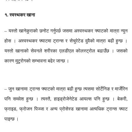
१
स्वस्थकर
खाना
.
यस्तो
खानेकुराको
छनोट
गर्नुपर्छ
जसमा
अस्वस्थकर
फ्याटको
मात्रा
न्युन
–
होस
।
अस्वस्थकर
फ्याटमा
ट्रान्स
र
सेचुरेटेड
दुवैको
मात्रा
बढी
हुन्छ
।
यस्तो
खानाको
सेवनले
शरीरका
एलडीएल
कोलस्ट्रोल
बढाउँछ
।
जसको
कारण
मुटुरोगको
सम्भावना
बढेर
जान्छ
।
जुन
खानामा
ट्रान्स
फ्याटको
मात्रा
बढी
हुन्छ
त्यसमा
सोर्टेनिङ
र
मार्जेरिन
–
पनि
समवेश
हुन्छ
।
त्यस्तै
हाइड्रोजेनेटेड
आयल्स
पनि
हुन्छ
।
बेकरी
,
,
फ्राइड
फ्रोजन
पिज्जा
र
अन्य
प्रोसेस्ड
खानामा
अत्यधिक
ट्रान्स
फ्याट
,
पाइन्छ
।