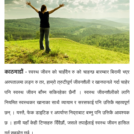
काठमाडौं -
स्वस्थ
जीवन
को
चाहँदैन
रु
को
चाहन्छ
बारम्बार
बिरामी
भएर
अस्पतालमा
लड्न
रु
तर
हाम्रो
त्रुटीपूर्ण
जीवनशैली
र
खानपानले
गर्दा
चाहेर
,
पनि
स्वस्थ
जीवन
बाँच्न
सकिरहेका
छैनौं
।
स्वस्थ
जीवनशैलीको
लागि
नियमित
स्वस्थकर
खानाका
साथै
व्यायाम
र
सरसफाई
पनि
उत्तिकै
महत्वपूर्ण
छन्
।
यस्तै
फेक
डाइटिङ
र
अपर्याप्त
निद्राबाट
बच्नु
पनि
उत्तिकै
आवश्यक
,
छ
।
हामी
यहाँ
केही
टिप्सहरु
दिँदैछौं
जसले
तपाईंलाई
स्वस्थ
जीवन
हासिल
,
गर्न
सहयोग
गर्छ
।