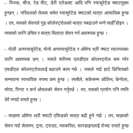
पिज्जा
चीज
रेड
मीट
डेरी
प्रोडक्ट
आदि
पनि
स्याचुरेटेड
फ्याटयुक्त
–
,
,
,
हुन्छन्
।
नरिवलको
तेलमा
समेत
स्याचुरेटेड
फ्याटको
मात्रा
अत्याधिक
हुन्छ
।
तर
यसको
सेवनले
गुड
कोलेस्ट्रोलको
मात्रा
नबढाउने
भन्ने
चाहीँ
होइन
।
,
त्यसको
लागि
उचित
र
मात्रा
मिलाएर
सेवन
गर्न
आवश्यक
हुन्छ
।
पोली
अनस्याचुरेटेड
मोनो
अनस्याचुरेटेड
र
ओमेगा
थ्री
फ्याट
स्वास्थ्यका
–
,
लागि
आवश्यक
छन्
।
यसले
शरीरमा
एलडीएल
कोलस्ट्रोल
कम
गरेर
एचडीएल
कोलस्ट्रोललाई
बढाउने
काम
गर्छ
।
जसले
गर्दा
हार्ट
डिजिजको
सम्भावना
स्वभाविक
रुपमा
कम
हुन्छ
।
त्यसैले
सकेसम्म
ओलिभ
केनोला
,
,
,
सोया
पिनट
र
कर्न
ओयलको
सेवन
गर्नुपर्छ
।
तर
यसको
प्रयोग
पनि
त्यति
,
,
धेरै
नगर्दा
राम्रो
हुन्छ
।
माछामा
ओमेगा
थ्री
फ्याटी
एसिडको
मात्रा
बढी
हुने
गर्छ
।
तर
माछाको
–
,
सेवन
गर्दा
सेलमन
टूना
ट्राउट
म्याकरिल
सारडाइनलाई
रोज्दा
राम्रो
हुन्छ
,
,
,
,