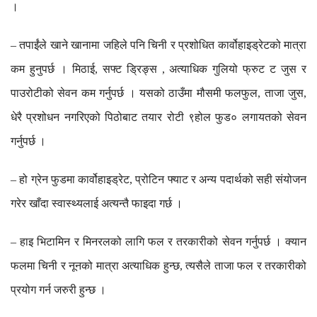
।
तपाईंले
खाने
खानामा
जहिले
पनि
चिनी
र
प्रशोधित
कार्वोहाइड्रेटको
मात्रा
–
कम
हुनुपर्छ
।
मिठाई
सफ्ट
ड्रिङ्स
अत्याधिक
गुलियो
फ्रुट
ट
जुस
र
,
,
पाउरोटीको
सेवन
कम
गर्नुपर्छ
।
यसको
ठाउँमा
मौसमी
फलफुल
ताजा
जुस
,
,
धेरै
प्रशोधन
नगरिएको
पिठोबाट
तयार
रोटी
९होल
फुड०
लगायतको
सेवन
गर्नुपर्छ
।
हो
ग्रेन
फुडमा
कार्वोहाइड्रेट
प्रोटिन
फ्याट
र
अन्य
पदार्थको
सही
संयोजन
–
,
गरेर
खाँदा
स्वास्थ्यलाई
अत्यन्तै
फाइदा
गर्छ
।
हाइ
भिटामिन
र
मिनरलको
लागि
फल
र
तरकारीको
सेवन
गर्नुपर्छ
।
क्यान
–
फलमा
चिनी
र
नूनको
मात्रा
अत्याधिक
हुन्छ
त्यसैले
ताजा
फल
र
तरकारीको
,
प्रयोग
गर्न
जरुरी
हुन्छ
।