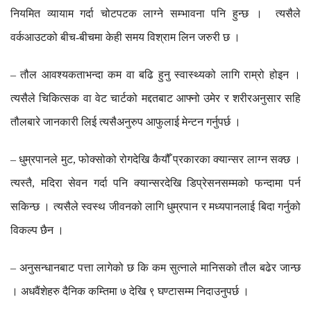
नियमित
व्यायाम
गर्दा
चोटपटक
लाग्ने
सम्भावना
पनि
हुन्छ
।
त्यसैले
वर्कआउटको
बीच
बीचमा
केही
समय
विश्राम
लिन
जरुरी
छ
।
-
तौल
आवश्यकताभन्दा
कम
वा
बढि
हुनु
स्वास्थ्यको
लागि
राम्रो
होइन
।
–
त्यसैले
चिकित्सक
वा
वेट
चार्टको
मद्दतबाट
आफ्नो
उमेर
र
शरीरअनुसार
सहि
तौलबारे
जानकारी
लिई
त्यसैअनुरुप
आफुलाई
मेन्टन
गर्नुपर्छ
।
धुम्रपानले
मुट
फोक्सोको
रोगदेखि
कैयौँ
प्रकारका
क्यान्सर
लाग्न
सक्छ
।
–
,
त्यस्तै
मदिरा
सेवन
गर्दा
पनि
क्यान्सरदेखि
डिप्रेसनसम्मको
फन्दामा
पर्न
,
सकिन्छ
।
त्यसैले
स्वस्थ
जीवनको
लागि
धुम्रपान
र
मध्यपानलाई
बिदा
गर्नुको
विकल्प
छैन
।
अनुसन्धानबाट
पत्ता
लागेको
छ
कि
कम
सुत्नाले
मानिसको
तौल
बढेर
जान्छ
–
।
अधवैंशेहरु
दैनिक
कम्तिमा
७
देखि
९
घण्टासम्म
निदाउनुपर्छ
।