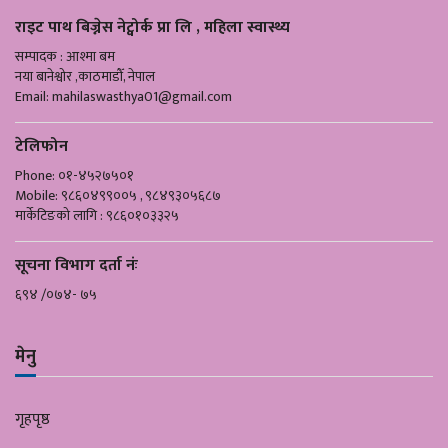
राइट पाथ बिज्नेस नेट्वोर्क प्रा लि , महिला स्वास्थ्य
सम्पादक : आश्मा बम
नया बानेश्वोर ,काठमाडौँ, नेपाल
Email:
mahilaswasthya01@gmail.com
टेलिफोन
Phone: ०१-४५२७५०१
Mobile: ९८६०४९९००५ , ९८४९३०५६८७
मार्केटिङको लागि : ९८६०१०३३२५
सूचना विभाग दर्ता नंः
६९४ /०७४- ७५
मेनु
गृहपृष्ठ