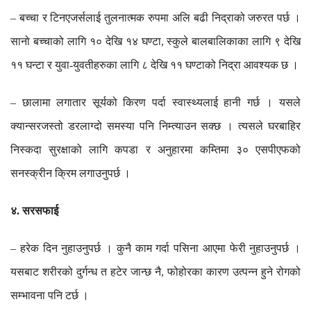
बच्चा
र
टिनएजर्सलाई
तुलनात्मक
रुपमा
अलि
बढी
निद्राको
जरुरत
पर्छ
।
–
सानो
बच्चाको
लागि
१०
देखि
१४
घण्टा
स्कुले
बालबालिकाका
लागि
९
देखि
,
११
घन्टा
र
युवा
युवतीहरुका
लागि
८
देखि
११
घण्टाको
निद्रा
आवश्यक
छ
।
-
छालामा
लगातार
सूर्यको
किरण
पर्दा
स्वास्थ्यलाई
हानी
गर्छ
।
यसले
–
क्यान्सरजस्तो
डरलाग्दो
समस्या
पनि
निम्त्याउन
सक्छ
।
त्यसले
घरबाहिर
निस्कदा
सुरक्षाको
लागि
कपडा
र
अनुहारमा
कम्तिमा
३०
एसपीएफको
सनस्क्रीन
क्रिम
लगाउनुपर्छ
।
४
सरसफाई
.
हरेक
दिन
नुहाउनुपर्छ
।
कुनै
काम
गर्दा
पसिना
आएमा
फेरी
नुहाउनुपर्छ
।
–
यसबाट
शरीरको
दुर्गन्ध
त
हटेर
जान्छ
नै
फोहोरका
कारण
उत्पन्न
हुने
रोगको
,
सम्भावना
पनि
टर्छ
।