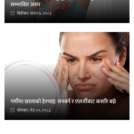
सम्भावित असर
बिहीबार, साउन ७, २०८३
गर्मीमा छालाको हेरचाह: सनबर्न र एलर्जीबाट कसरि बच्ने
सोमबार, जेठ २५, २०८३