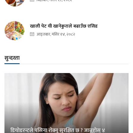
खाली पेट यी खानेकुराले बढाउँछ एसिड
आइतबार, मंसिर १४, २०८२
सुन्दरता
डियोडरन्टले पसिना रोक्नु सुरक्षित छ ? जान्नुहोस् ४