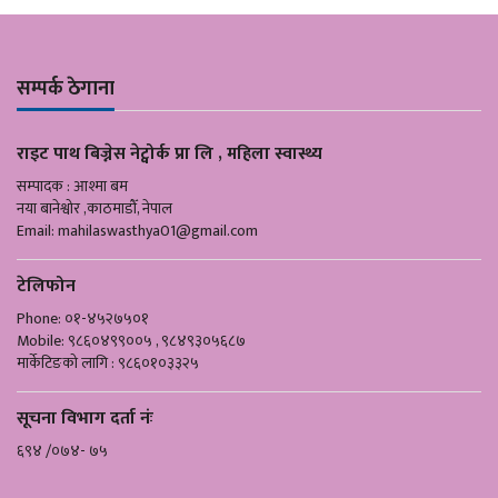
सम्पर्क ठेगाना
राइट पाथ बिज्नेस नेट्वोर्क प्रा लि , महिला स्वास्थ्य
सम्पादक : आश्मा बम
नया बानेश्वोर ,काठमाडौँ, नेपाल
Email:
mahilaswasthya01@gmail.com
टेलिफोन
Phone: ०१-४५२७५०१
Mobile: ९८६०४९९००५ , ९८४९३०५६८७
मार्केटिङको लागि : ९८६०१०३३२५
सूचना विभाग दर्ता नंः
६९४ /०७४- ७५