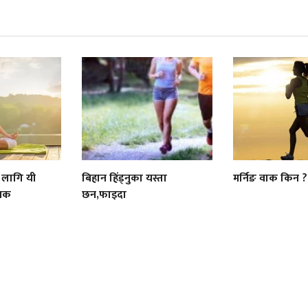
 लागि यी
बिहान हिंड्नुका यस्ता
मर्निङ वाक किन ?
जनक
छन,फाइदा