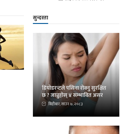
सुन्दरता
डियोडरन्टले पसिना रोक्नु सुरक्षित
छ ? जान्नुहोस् ४ सम्भावित असर
बिहीबार, साउन ७, २०८३