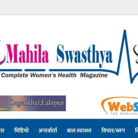
ार
भिडियो
अन्तर्वार्ता
बाल स्वास्थ्य
विचार/ब्लग
व