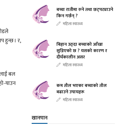
बच्चा रातीमा रुने तथा छट्पट्याउने
किन गर्छन् ?
महिला स्वास्थ्य
जोडले
 हुन्छ । र,
बिहान उठ्दा बच्चाको आँखा
सुन्निएको छ ? यसको कारण र
दीर्घकालीन असर
महिला स्वास्थ्य
लालाई बल
ोहो-याउन
कम तौल भएका बच्चाको तौल
बढाउने उपायहरू
महिला स्वास्थ्य
खानपान