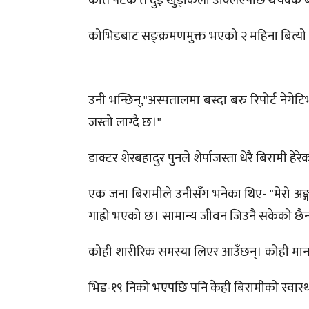
कति पटक त दुई खुड्किलो उक्लिएपछि थचक्क बस
कोभिडबाट सङ्क्रमणमुक्त भएको २ महिना बित्यो
उनी भन्छिन्,"अस्पतालमा बस्दा बरु रिपोर्ट नेगे
जस्तो लाग्दै छ।"
डाक्टर शेरबहादुर पुनले शेर्पाजस्ता धेरै बिरामी हेर
एक जना बिरामीले उनीसँग भनेका थिए- "मेरो अङ्गभङ्
गाह्रो भएको छ। सामान्य जीवन जिउनै सकेको छै
कोही शारीरिक समस्या लिएर आउँछन्। कोही मा
भिड-१९ निको भएपछि पनि केही बिरामीको स्वास्