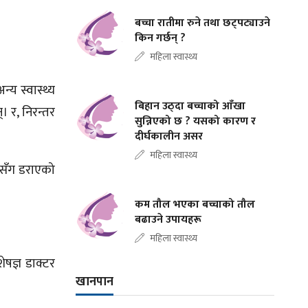
बच्चा रातीमा रुने तथा छट्पट्याउने
किन गर्छन् ?
महिला स्वास्थ्य
य स्वास्थ्य
बिहान उठ्दा बच्चाको आँखा
। र, निरन्तर
सुन्निएको छ ? यसको कारण र
दीर्घकालीन असर
महिला स्वास्थ्य
नसँग डराएको
कम तौल भएका बच्चाको तौल
बढाउने उपायहरू
महिला स्वास्थ्य
षज्ञ डाक्टर
खानपान