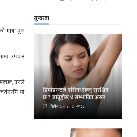
सुन्दरता
मात्रा पुनः
यतामा उपचार
सक्छ", उनले
डियोडरन्टले पसिना रोक्नु सुरक्षित
र्तनसँगै यो
छ ? जान्नुहोस् ४ सम्भावित असर
बिहीबार, साउन ७, २०८३