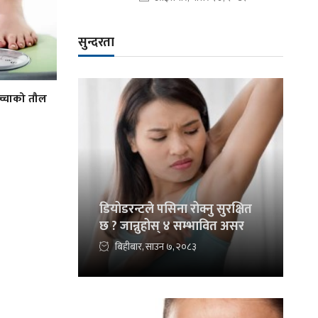
सुन्दरता
्चाको तौल
डियोडरन्टले पसिना रोक्नु सुरक्षित
छ ? जान्नुहोस् ४ सम्भावित असर
बिहीबार, साउन ७, २०८३