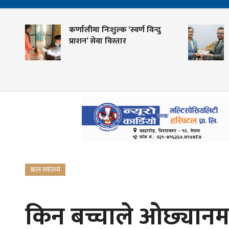
ण
कर्णालीमा निःशुल्क ‘स्वर्ण विन्दु
प्राशन’ सेवा विस्तार
बाल स्वास्थ्य
किन बच्चाले ओछ्यानमा 