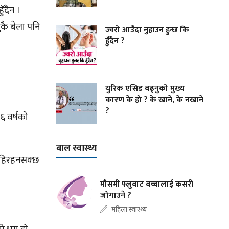
ँदैन ।
ुकै बेला पनि
ज्वरो आउँदा नुहाउन हुन्छ कि
हुँदैन ?
युरिक एसिड बढ्नुको मुख्य
कारण के हो ? के खाने, के नखाने
?
 ६ वर्षको
बाल स्वास्थ्य
त रहिरहनसक्छ
मौसमी फ्लुबाट बच्चालाई कसरी
जोगाउने ?
महिला स्वास्थ्य