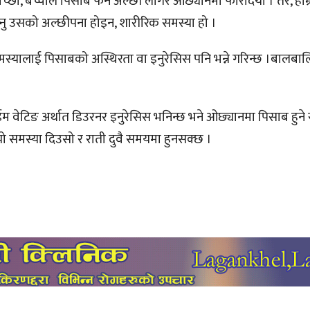
्छौ, बच्चाले पिसाब फेर्न अल्छी लागेर ओछ्यानमा फेरिदियो । तर, हाम्र
नसक्नु उसको अल्छीपना होइन, शारीरिक समस्या हो ।
स्यालाई पिसाबको अस्थिरता वा इनुरेसिस पनि भन्ने गरिन्छ ।बालबाल
 टाईम वेटिङ अर्थात डिउरनर इनुरेसिस भनिन्छ भने ओछ्यानमा पिसाब हुन
ामा यो समस्या दिउसो र राती दुवै समयमा हुनसक्छ ।