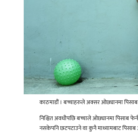
काठमाडौं । बच्चाहरुले अक्सर ओछ्यानमा पिसाब फेर
निश्चित अवधीपछि बच्चाले ओछ्यानमा पिसाब फेर्न छ
नसकेपनि छटपटाउने वा कुनै माध्यामबाट पिसाब