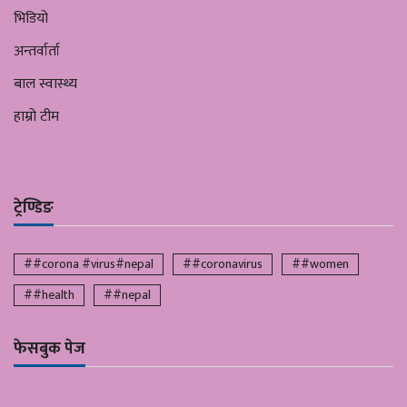
भिडियो
अन्तर्वार्ता
बाल स्वास्थ्य
हाम्रो टीम
ट्रेण्डिङ
##corona #virus#nepal
##coronavirus
##women
##health
##nepal
फेसबुक पेज