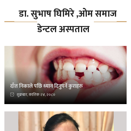
डा. सुभाष घिमिरे ,ओम समाज
डेन्टल अस्पताल
दाँत निकाले पछि ध्यान दिनुपर्ने कुराहरु
शुक्रबार, कात्तिक २४, २०८०