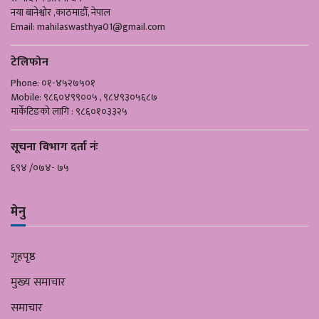
नया बानेश्वोर ,काठमाडौँ, नेपाल
Email:
mahilaswasthya01@gmail.com
टेलिफोन
Phone: ०१-४५२७५०१
Mobile: ९८६०४९९००५ , ९८४९३०५६८७
मार्केटिङको लागि : ९८६०१०३३२५
सूचना विभाग दर्ता नंः
६९४ /०७४- ७५
मेनु
गृहपृष्ठ
मुख्य समाचार
समाचार