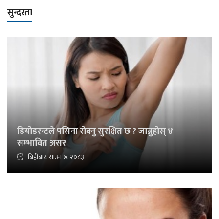
सुन्दरता
डियोडरन्टले पसिना रोक्नु सुरक्षित छ ? जान्नुहोस् ४
सम्भावित असर
बिहीबार, साउन ७, २०८३