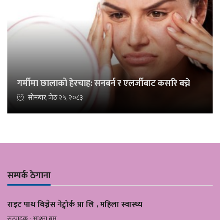
गर्मीमा छालाको हेरचाह: सनबर्न र एलर्जीबाट कसरि बच्ने
सोमबार, जेठ २५, २०८३
सम्पर्क ठेगाना
राइट पाथ बिज्नेस नेट्वोर्क प्रा लि , महिला स्वास्थ्य
सम्पादक : आश्मा बम