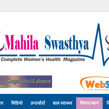
ार
भिडियो
अन्तर्वार्ता
बाल स्वास्थ्य
विचार/ब्लग
व