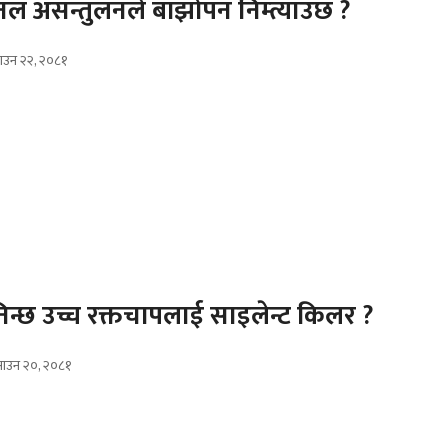
मोनल असन्तुलनले बाँझोपन निम्त्याउछ ?
ाउन २२, २०८१
न्छ उच्च रक्तचापलाई साइलेन्ट किलर ?
ाउन २०, २०८१