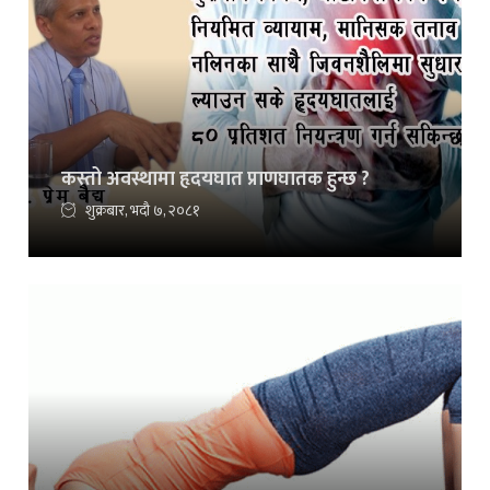
कस्तो अवस्थामा हृदयघात प्राणघातक हुन्छ ?
शुक्रबार, भदौ ७, २०८१