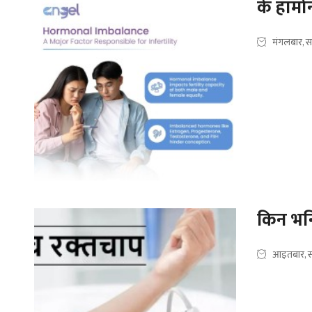
के हार्
मंगलबार, स
किन भनि
आइतबार, स