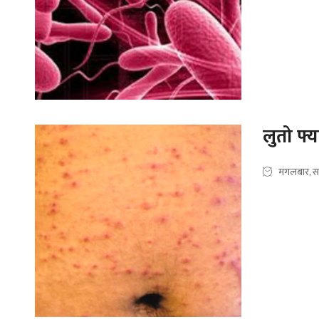
लुतो फ्य
मंगलबार, स