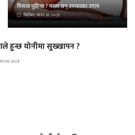
पिसाब चुहिन्छ ? यस्ता छन् उपचारका उपाय
बिहीबार, साउन ३१, २०८१
ले हुन्छ योनीमा सुख्खापन ?
ाउन २४, २०८१