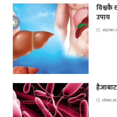
विश्वकै
उपाय
आइतबार, स
हैजाबाट
शनिबार, सा