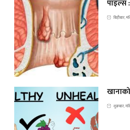
पाइल्स 
बिहीबार, म
खानाको 
शुक्रबार, म