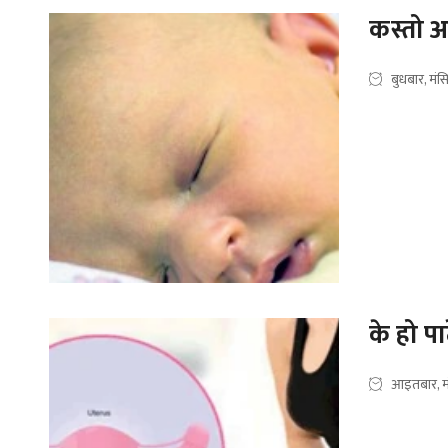
कस्तो अ
बुधबार, मंस
के हो पा
आइतबार, म