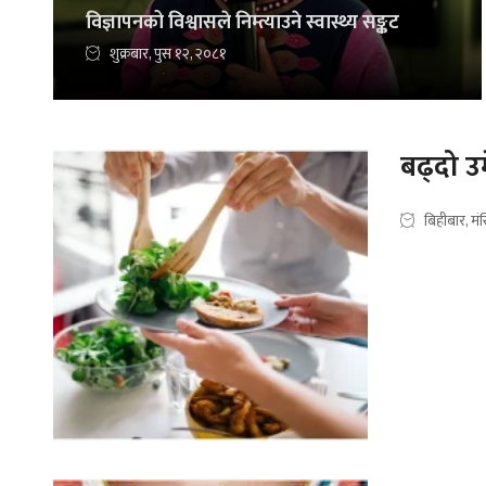
विज्ञापनको विश्वासले निम्त्याउने स्वास्थ्य सङ्कट
शुक्रबार, पुस १२, २०८१
बढ्दो उम
बिहीबार, म