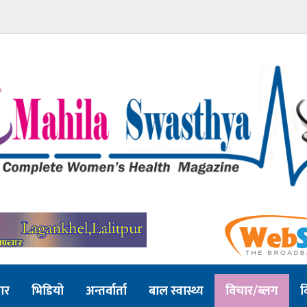
ार
भिडियो
अन्तर्वार्ता
बाल स्वास्थ्य
विचार/ब्लग
व