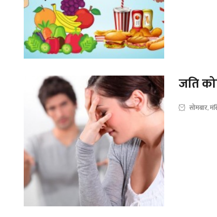
जति कोश
सोमबार, मं