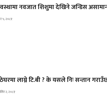
वस्थामा नवजात शिशुमा देखिने जन्डिस असामान्य
िर ५, २०८१
ठेघरमा लाग्ने टि.बी ? के यसले निः सन्तान गराउँ
ंसिर २, २०८१