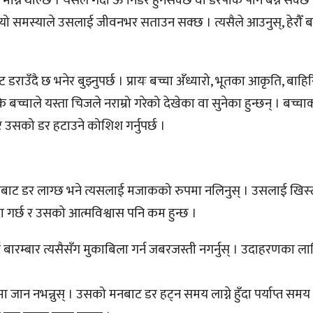
त्य मान्न थाल्छ । यसले गर्दा ऊ निडर हुनसक्छ वा डरपोक पनि बन्न सक्
 समस्याले उसलाई जीवनभर सताउन सक्छ । त्यसैले आउनुस्, हेरौँ ब
राउँदै छ भनेर बुझ्नुपर्छ । प्रायः बच्चा अँध्यारो, भूतका आकृति, बाहिरि
च्चाले यस्ता चिजले नराम्रो गरेको देखेका वा सुनेका हुन्छन् । बच्चा
 उसको डर हटाउने कोशिश गर्नुपर्छ ।
राबाट डर लाग्छ भने त्यसलाई मजाकको रुपमा नलिनुस् । उसलाई खिस्ट
ा गर्छ र उसको आत्मविश्वास पनि कम हुन्छ ।
बारम्बार त्यसैसँग मुकाबिला गर्न जबरजस्ती नगर्नुस् । उदाहरणका ला
ा जान नभन्नुस् । उसको मनबाट डर हट्न समय लाग्ने हुँदा पर्याप्त समय 