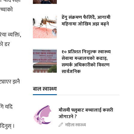
छ । यदि सही
च्चाको
डेंगु संक्रमण फैलिँदै, आगामी
महिनामा जोखिम अझ बढ्ने
या व्यक्ति,
को डर
१० प्रतिशत निःशुल्क स्वास्थ्य
सेवामा मन्त्रालयको कडाइ,
सम्पर्क अधिकारीको विवरण
सार्वजनिक
्याएर झनै
बाल स्वास्थ्य
गि यदि
मौसमी फ्लुबाट बच्चालाई कसरी
जोगाउने ?
दिनुस् ।
महिला स्वास्थ्य