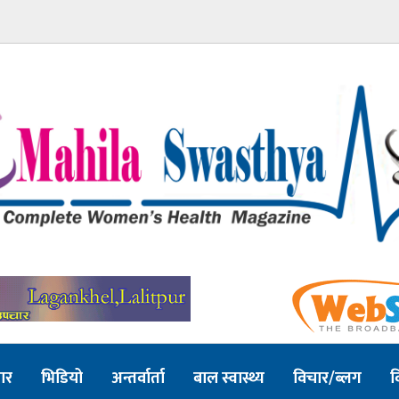
ार
भिडियो
अन्तर्वार्ता
बाल स्वास्थ्य
विचार/ब्लग
व