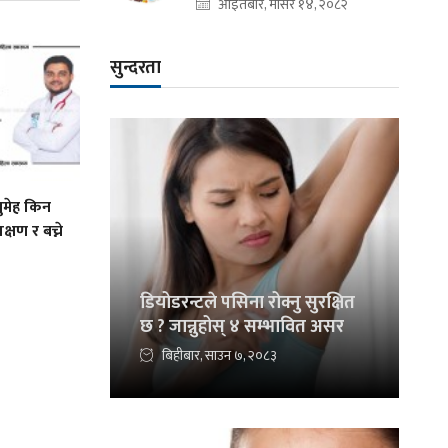
आइतबार, मंसिर १४, २०८२
सुन्दरता
मेह किन
्षण र बच्ने
डियोडरन्टले पसिना रोक्नु सुरक्षित
छ ? जान्नुहोस् ४ सम्भावित असर
बिहीबार, साउन ७, २०८३