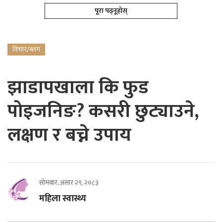
पूरा पढ्नूहोस्
विचार/ब्लग
झाडापखाला कि फुड
पोइजनिङ? कसरी छुट्याउने,
लक्षण र बच्ने उपाय
सोमबार, असार २९, २०८३
महिला स्वास्थ्य