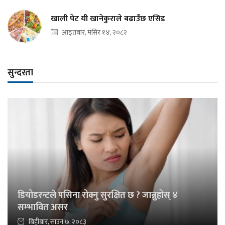
खाली पेट यी खानेकुराले बढाउँछ एसिड
आइतबार, मंसिर १४, २०८२
सुन्दरता
डियोडरन्टले पसिना रोक्नु सुरक्षित छ ? जान्नुहोस् ४
सम्भावित असर
बिहीबार, साउन ७, २०८३