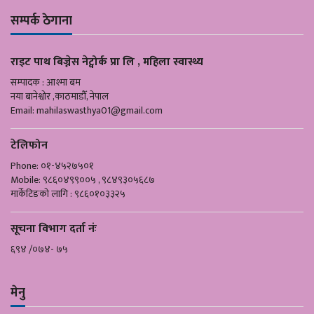
सम्पर्क ठेगाना
राइट पाथ बिज्नेस नेट्वोर्क प्रा लि , महिला स्वास्थ्य
सम्पादक : आश्मा बम
नया बानेश्वोर ,काठमाडौँ, नेपाल
Email:
mahilaswasthya01@gmail.com
टेलिफोन
Phone: ०१-४५२७५०१
Mobile: ९८६०४९९००५ , ९८४९३०५६८७
मार्केटिङको लागि : ९८६०१०३३२५
सूचना विभाग दर्ता नंः
६९४ /०७४- ७५
मेनु