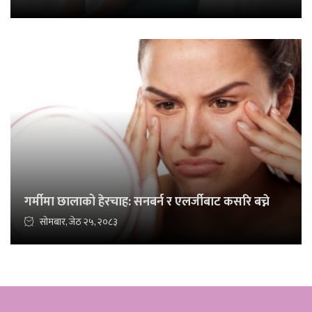
गर्मीमा छालाको हेरचाह: सनबर्न र एलर्जीबाट कसरि बच्ने
सोमबार, जेठ २५, २०८३