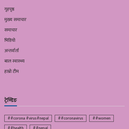
गृहपृष्ठ
मुख्य समाचार
समाचार
भिडियो
अन्तर्वार्ता
बाल स्वास्थ्य
हाम्रो टीम
ट्रेण्डिङ
##corona #virus#nepal
##coronavirus
##women
##health
##nepal