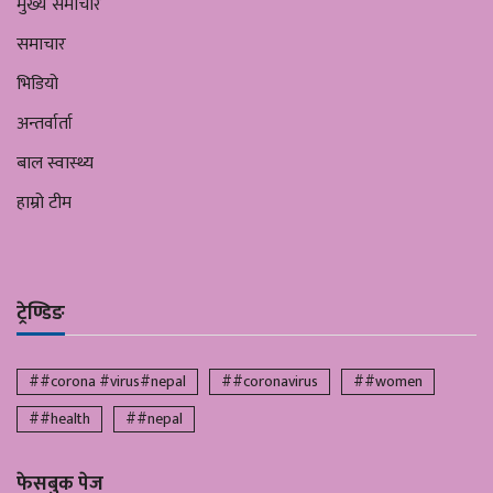
मुख्य समाचार
समाचार
भिडियो
अन्तर्वार्ता
बाल स्वास्थ्य
हाम्रो टीम
ट्रेण्डिङ
##corona #virus#nepal
##coronavirus
##women
##health
##nepal
फेसबुक पेज