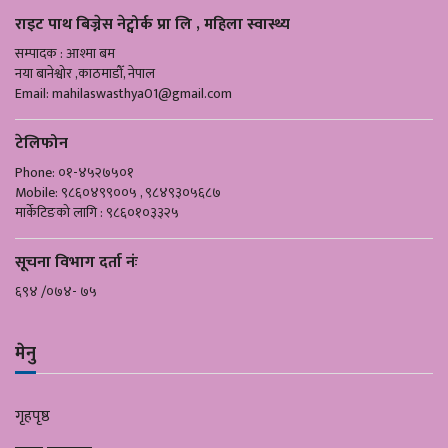
राइट पाथ बिज्नेस नेट्वोर्क प्रा लि , महिला स्वास्थ्य
सम्पादक : आश्मा बम
नया बानेश्वोर ,काठमाडौँ, नेपाल
Email:
mahilaswasthya01@gmail.com
टेलिफोन
Phone: ०१-४५२७५०१
Mobile: ९८६०४९९००५ , ९८४९३०५६८७
मार्केटिङको लागि : ९८६०१०३३२५
सूचना विभाग दर्ता नंः
६९४ /०७४- ७५
मेनु
गृहपृष्ठ