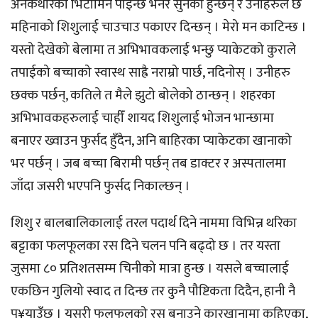
अनेकथरिका भिटामिन पाइन्छ भनेर सुनेका हुन्छन् र उनीहरुले छ
महिनाको शिशुलाई चाउचाउ पकाएर दिन्छन् । मेरो मन काटिन्छ ।
यस्तो देखेको बेलामा त अभिभावकलाई भन्छु प्याकेटको कुराले
तपाईको बच्चाको स्वास्थ साह्रै नराम्रो पार्छ, नदिनोस् । उनीहरु
छक्क पर्छन्, कतिले त मैले झुटो बोलेको ठान्छन् । शहरका
अभिभावकहरुलाई चाहीँ शायद शिशुलाई भोजन भान्छामा
बनाएर ख्वाउन फुर्सद हुँदैन, अनि बाहिरका प्याकेटका खानाको
भर पर्छन् । जब बच्चा बिरामी पर्छन् तब डाक्टर र अस्पतालमा
जाँदा जसरी भएपनि फुर्सद निकाल्छन् ।
शिशु र बालबालिकालाई तरल पदार्थ दिने नाममा विभिन्न थरिका
बट्टाका फलफूलका रस दिने चलन पनि बढ्दो छ । तर यस्ता
जुसमा ८० प्रतिशतसम्म चिनीको मात्रा हुन्छ । यसले बच्चालाई
एकछिन गुलियो स्वाद त दिन्छ तर कुनै पौष्टिकता दिदैन, हानी नै
पु¥याउँछ । यसरी फलफुलको रस बनाउने कारखानामा कुहिएका,