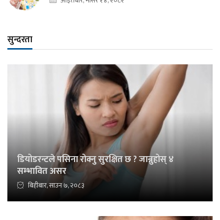
आइतबार, मंसिर १४, २०८२
सुन्दरता
डियोडरन्टले पसिना रोक्नु सुरक्षित छ ? जान्नुहोस् ४
सम्भावित असर
बिहीबार, साउन ७, २०८३