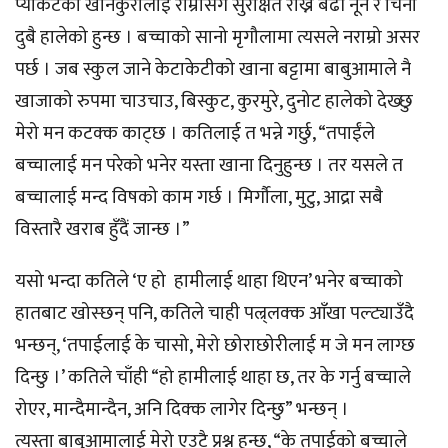
प्याकेटका खानेकुरालाई राम्रोसँग सुरक्षित राख्न बढी नून र चिनी
दुबै हालेको हुन्छ । बच्चाको सानो मृगौलामा त्यसले नराम्रो असर
पर्छ । जब स्कुल जाने केटाकेटीको खाना बट्टामा बाबुआमाले नै
खाजाको रुपमा चाउचाउ, बिस्कुट, कुरमुरे, दुनोट हालेको देख्छु
मेरो मन कटक्क काट्छ । कतिलाई त भन्ने गर्छु, “तपाईंले
बच्चालाई मन परेको भनेर यस्ता खाना दिनुहुन्छ । तर यसले त
बच्चालाई मन्द विषको काम गर्छ । मिर्गौला, मुटु, आद्रा सबै
विस्तारै खराब हुँदैं जान्छ ।”
यसो भन्दा कतिले ‘ए हो हामीलाई थाहा थिएन’ भनेर बच्चाको
हातबाट खोस्छन् पनि, कतिले चाही पल्र्लक्क आँखा पल्ट्याउँदै
भन्छन्, ‘तपाईलाई के चासो, मेरो छोराछोरीलाई म जे मन लाग्छ
दिन्छु ।’ कतिले चाँही “हो हामीलाई थाहा छ, तर के गर्नु बच्चाले
रोएर, मान्दैमान्दैन, अनि दिक्क लागेर दिन्छु” भन्छन् ।
त्यस्ता बाबुआमालाई मेरो एउटै प्रश्न हुन्छ, “के तपाईको बच्चाले