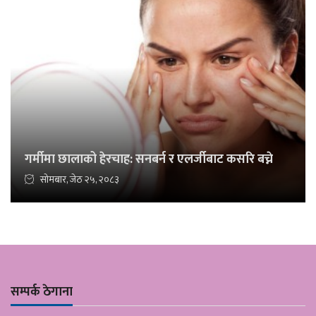
गर्मीमा छालाको हेरचाह: सनबर्न र एलर्जीबाट कसरि बच्ने
सोमबार, जेठ २५, २०८३
सम्पर्क ठेगाना