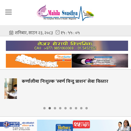
राशन’ सेवा विस्तार
शहीद गंगालाल राष्ट्रिय हृदय केन्द्रक
आशिष गोविन्द अमात्य