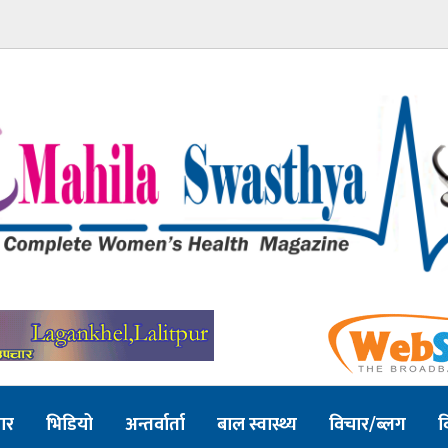
ार
भिडियो
अन्तर्वार्ता
बाल स्वास्थ्य
विचार/ब्लग
व