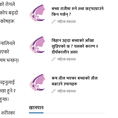
को रोगले
बच्चा रातीमा रुने तथा छट्पट्याउने
रकोप बढ्दो
किन गर्छन् ?
ा कोषहरू
महिला स्वास्थ्य
बिहान उठ्दा बच्चाको आँखा
ेनालिनले
सुन्निएको छ ? यसको कारण र
 भएको
दीर्घकालीन असर
ियम भन्छन्।
महिला स्वास्थ्य
कम तौल भएका बच्चाको तौल
 पढ्नुलाई
बढाउने उपायहरू
खा हुने र
महिला स्वास्थ्य
हुन्छ।
खानपान
े शरीरका