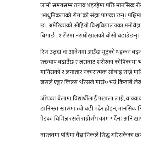
लामो समयसम्म तनाव भइरहेमा पछि मानसिक रोग, ज
‘आधुनिकताको रोग’ को संज्ञा पाएका छन्। पश्चिमा
छ। अमेरिकाको ओहियो विश्वविद्यालयका मनोवैज्
बिगार्छ। शरीरमा नराम्रोखालको बोसो बढाउँछन्।
रिस उठ्दा वा आवेगमा आउँदा मुटुको धड्कन बढ्न
रक्तचाप बढाउँछ र जसबाट शरीरका कोषिकामा भए
मानिसको र लगातार नकारात्मक सोचाइ राख्ने मान
जसले एङ्गर किल्स ९रिसले मार्छ० भन्ने किताबै ले
जाँचका बेलामा विद्यार्थीलाई पखाला लाग्ने, वाक्
ठानिन्छ। खासमा त्यो बढी पढेर होइन, मानसिक चिन
पेटका विभिन्न रसले राम्रोसँग काम गर्दैन। अनि खाएक
वास्तवमा पश्चिमा वैज्ञानिकले सिद्ध गरिसकेका 