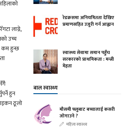
 महिलाको
रेडक्रसमा अनियमितता देखिए
प्रमाणसहित उजुरी गर्न आह्वान
ँगटा लाग्ने,
नको उच्च
 कम हुन्छ
स्वास्थ्य सेवामा समान पहुँच
्ता
सरकारको प्राथमिकता : मन्त्री
मेहता
ँगै
बाल स्वास्थ्य
र्ने हुन
नपाइकन ठूलो
मौसमी फ्लुबाट बच्चालाई कसरी
जोगाउने ?
महिला स्वास्थ्य