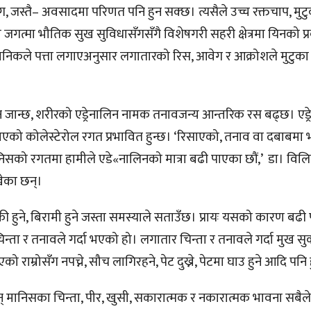
स्तै– अवसादमा परिणत पनि हुन सक्छ। त्यसैले उच्च रक्तचाप, मुटु
 जगत्मा भौतिक सुख सुविधासँगसँगै विशेषगरी सहरी क्षेत्रमा यिनको प्
ञानिकले पत्ता लगाएअनुसार लगातारको रिस, आवेग र आक्रोशले मुटुक
 जान्छ, शरीरको एड्रेनालिन नामक तनावजन्य आन्तरिक रस बढ्छ। एड्र
को कोलेस्टेरोल रगत प्रभावित हुन्छ। ‘रिसाएको, तनाव वा दबाबमा
िसको रगतमा हामीले एडे«नालिनको मात्रा बढी पाएका छौं,’ डा। विल
खेका छन्।
वाकी हुने, बिरामी हुने जस्ता समस्याले सताउँछ। प्रायः यसको कारण बढी
्ता र तनावले गर्दा भएको हो। लगातार चिन्ता र तनावले गर्दा मुख सुक्
ो राम्रोसँग नपच्ने, सौच लागिरहने, पेट दुख्ने, पेटमा घाउ हुने आदि पनि 
छन् मानिसका चिन्ता, पीर, खुसी, सकारात्मक र नकारात्मक भावना सबैल