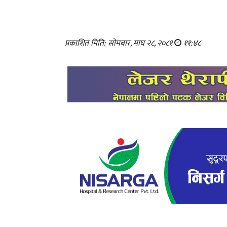
प्रकाशित मिति: सोमबार, माघ २८, २०८१
११:४८