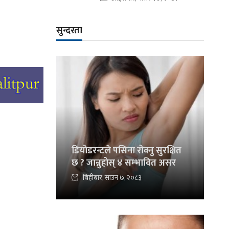
सुन्दरता
डियोडरन्टले पसिना रोक्नु सुरक्षित
छ ? जान्नुहोस् ४ सम्भावित असर
बिहीबार, साउन ७, २०८३