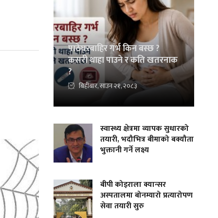
पाठेघरबाहिर गर्भ किन बस्छ ?
कसरी थाहा पाउने र कति खतरनाक
?
बिहीबार, साउन २१, २०८३
स्वास्थ्य क्षेत्रमा व्यापक सुधारको
तयारी, भदौभित्र बीमाको बक्यौता
भुक्तानी गर्ने लक्ष्य
बीपी कोइराला क्यान्सर
अस्पतालमा बोनम्यारो प्रत्यारोपण
सेवा तयारी सुरु