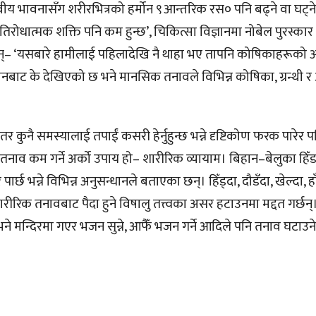
ीय भावनासँग शरीरभित्रको हर्मोन ९आन्तरिक रस० पनि बढ्ने वा घट्ने प
रतिरोधात्मक शक्ति पनि कम हुन्छ’, चिकित्सा विज्ञानमा नोबेल पुरस्कार प्रा
छिन्– ‘यसबारे हामीलाई पहिलादेखि नै थाहा भए तापनि कोषिकाहरूको 
ानबाट के देखिएको छ भने मानसिक तनावले विभिन्न कोषिका, ग्रन्थी र 
ुनै समस्यालाई तपाईं कसरी हेर्नुहुन्छ भन्ने दृष्टिकोण फरक पारेर पन
तनाव कम गर्ने अर्को उपाय हो– शारीरिक व्यायाम। बिहान–बेलुका हिँ
छ भन्ने विभिन्न अनुसन्धानले बताएका छन्। हिँड्दा, दौडँदा, खेल्दा, हा
ीरिक तनावबाट पैदा हुने विषालु तत्त्वका असर हटाउनमा मद्दत गर्छन्। 
े मन्दिरमा गएर भजन सुन्ने, आफैँ भजन गर्ने आदिले पनि तनाव घटाउ