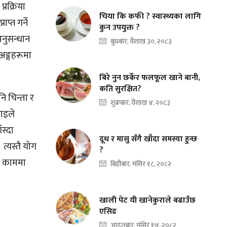
्रक्रिया
चिया कि कफी ? स्वास्थ्यका लागि
प्त गर्ने
कुन उपयुक्त ?
अनुसन्धान
बुधबार, वैशाख ३०, २०८३
अङ्गहरूमा
बिरे नुन छर्केर फलफूल खाने बानी,
कति सुरक्षित?
ि चिन्ता र
शुक्रबार, वैशाख ४, २०८३
डाइले
ँस्दा
दूध र मासु सँगै खाँदा समस्या हुन्छ
त्यस्तै योग
?
ने काममा
बिहीबार, मंसिर १८, २०८२
खाली पेट यी खानेकुराले बढाउँछ
एसिड
आइतबार, मंसिर १४, २०८२