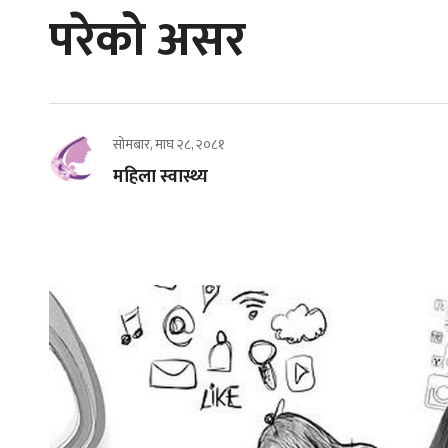
परेको असर
सोमबार, माघ २८, २०८१
महिला स्वास्थ्य