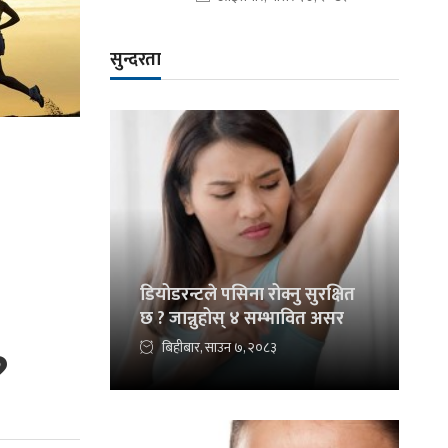
सुन्दरता
डियोडरन्टले पसिना रोक्नु सुरक्षित
छ ? जान्नुहोस् ४ सम्भावित असर
बिहीबार, साउन ७, २०८३
?