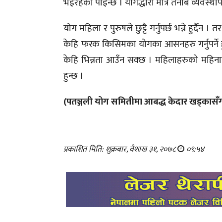
भइरहेको पाइन्छ । योगद्धारा मात्र तनाब व्यवस्था
योग महिला र पुरुषले छुट्टै गर्नुपर्छ भन्ने हु
केहि फरक किसिमका योगका आसनहरु गर्नुपर्ने ह
केहि भिन्नता आउँन सक्छ । महिलाहरुको महिनाव
हुन्छ ।
(पतञ्जली योग समितीमा आबद्ध केदार खड्कासँग म
प्रकाशित मिति: शुक्रबार, वैशाख ३१, २०७८
०९:५४