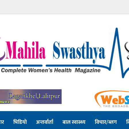
ार
भिडियो
अन्तर्वार्ता
बाल स्वास्थ्य
विचार/ब्लग
व