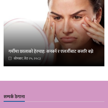
गर्मीमा छालाको हेरचाह: सनबर्न र एलर्जीबाट कसरि बच्ने
सोमबार, जेठ २५, २०८३
सम्पर्क ठेगाना