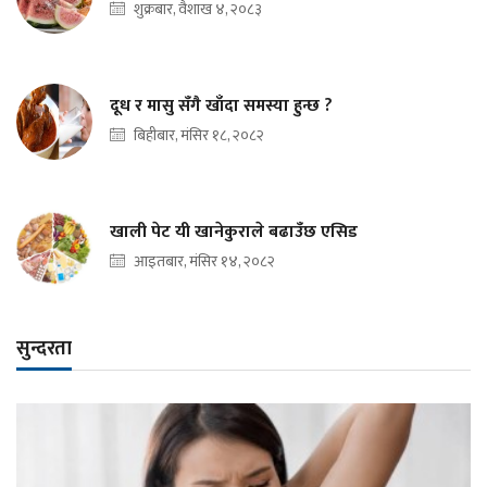
शुक्रबार, वैशाख ४, २०८३
दूध र मासु सँगै खाँदा समस्या हुन्छ ?
बिहीबार, मंसिर १८, २०८२
खाली पेट यी खानेकुराले बढाउँछ एसिड
आइतबार, मंसिर १४, २०८२
सुन्दरता