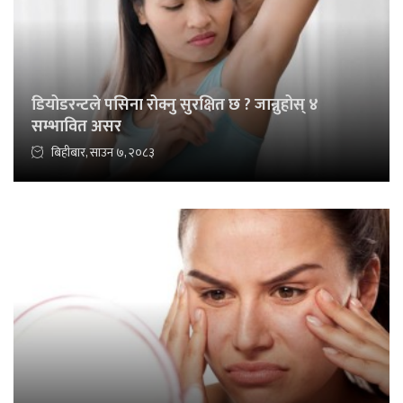
डियोडरन्टले पसिना रोक्नु सुरक्षित छ ? जान्नुहोस् ४
सम्भावित असर
बिहीबार, साउन ७, २०८३