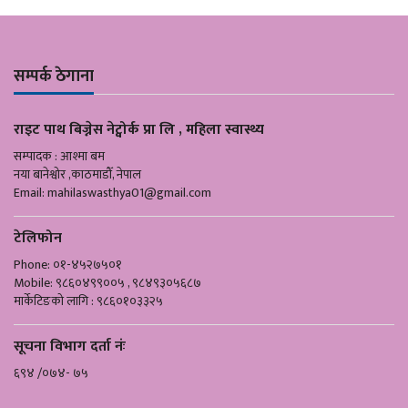
सम्पर्क ठेगाना
राइट पाथ बिज्नेस नेट्वोर्क प्रा लि , महिला स्वास्थ्य
सम्पादक : आश्मा बम
नया बानेश्वोर ,काठमाडौँ, नेपाल
Email:
mahilaswasthya01@gmail.com
टेलिफोन
Phone: ०१-४५२७५०१
Mobile: ९८६०४९९००५ , ९८४९३०५६८७
मार्केटिङको लागि : ९८६०१०३३२५
सूचना विभाग दर्ता नंः
६९४ /०७४- ७५