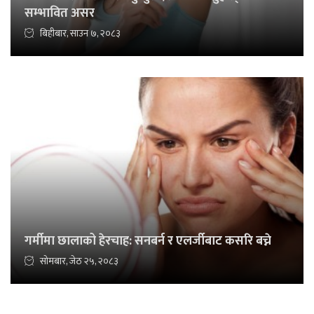
सम्भावित असर
बिहीबार, साउन ७, २०८३
गर्मीमा छालाको हेरचाह: सनबर्न र एलर्जीबाट कसरि बच्ने
सोमबार, जेठ २५, २०८३