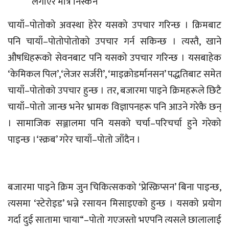
लगाएर मात्रै निस्कने
चायाँ–पोतोको अवस्था हेरेर यसको उपचार गरिन्छ । क्रिमबाट
पनि चायाँ–पोतोपोतोको उपचार गर्न सकिन्छ । त्यस्तै, खाने
औषधिहरूको सेवनबाट पनि यसको उपचार गरिन्छ । यसबाहेक
‘केमिकल पिल’,‘लेजर सर्जरी’, ‘माइक्रोडर्मानसन’ पद्धतिबाट समेत
चायाँ–पोतोको उपचार हुन्छ । तर, बजारमा पाइने क्रिमहरूले छिटै
चायाँ–पोतो जान्छ भनेर भ्रामक विज्ञापनहरू पनि आउने गरेकै छन्
। सामाजिक सञ्जालमा पनि यसको चर्चा–परिचर्चा हुने गरेको
पाइन्छ ।‘स्क्रब’ गरेर चायाँ–पोतो जाँदैन ।
बजारमा पाइने क्रिम जुन चिकित्सकको ‘प्रेस्क्रिप्सन’ बिना पाइन्छ,
त्यसमा ‘स्टेरोइड’ भन्ने रसायन मिसाइएको हुन्छ । यसको प्रयोग
गर्दा दुई सातामा चाया“–पोतो गएजस्तो भएपनि त्यसले छालालाई