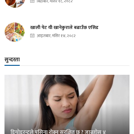
बिहीबार, मंसिर १८, २०८२
खाली पेट यी खानेकुराले बढाउँछ एसिड
आइतबार, मंसिर १४, २०८२
सुन्दरता
डियोडरन्टले पसिना रोक्नु सुरक्षित छ ? जान्नुहोस् ४