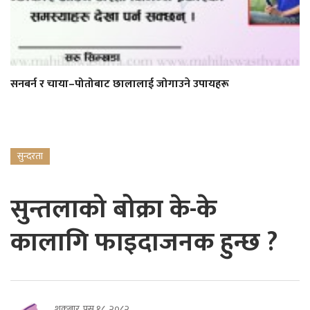
सनबर्न र चाया–पोतोबाट छालालाई जोगाउने उपायहरू
सुन्दरता
सुन्तलाको बोक्रा के-के
कालागि फाइदाजनक हुन्छ ?
शुक्रबार, पुस १८, २०८२