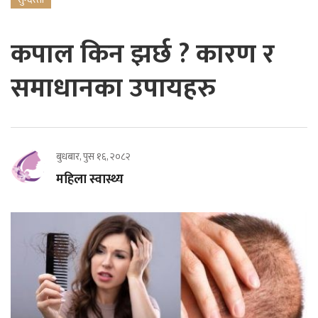
कपाल किन झर्छ ? कारण र
समाधानका उपायहरु
बुधबार, पुस १६, २०८२
महिला स्वास्थ्य