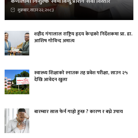
कर्णालीमा निःशुल्क ‘स्वर्ण विन्दु प्राशन’ सेवा विस्तार
शुक्रबार, साउन २२, २०८३
शहीद गंगालाल राष्ट्रिय हृदय केन्द्रको निर्देशकमा प्रा. डा.
आशिष गोविन्द अमात्य
स्वास्थ्य शिक्षाको स्नातक तह प्रवेश परीक्षा, साउन २५
देखि आवेदन खुला
बारम्बार सास फेर्न गाह्रो हुन्छ ? कारण र बच्ने उपाय