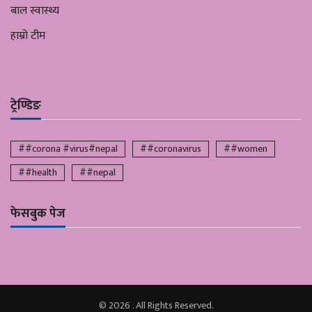
बाल स्वास्थ्य
हाम्रो टीम
ट्रेण्डिङ
##corona #virus#nepal
##coronavirus
##women
##health
##nepal
फेसबुक पेज
© 2026 . All Rights Reserved.