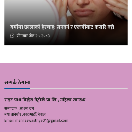
गर्मीमा छालाको हेरचाह: सनबर्न र एलर्जीबाट कसरि बच्ने
सोमबार, जेठ २५, २०८३
सम्पर्क ठेगाना
राइट पाथ बिज्नेस नेट्वोर्क प्रा लि , महिला स्वास्थ्य
सम्पादक : आश्मा बम
नया बानेश्वोर ,काठमाडौँ, नेपाल
Email:
mahilaswasthya01@gmail.com