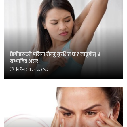
डियोडरन्टले पसिना रोक्नु सुरक्षित छ ? जान्नुहोस् ४
सम्भावित असर
बिहीबार, साउन ७, २०८३