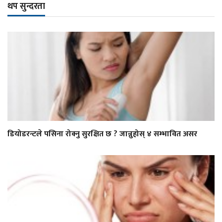
थप सुन्दरता
डियोडरन्टले पसिना रोक्नु सुरक्षित छ ? जान्नुहोस् ४ सम्भावित असर