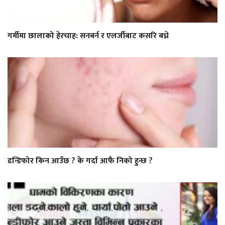
गर्मीमा छालाको हेरचाह: सनबर्न र एलर्जीबाट कसरि बच्ने
डन्डिफोर किन आउँछ ? के गर्दा आफै निको हुन्छ ?