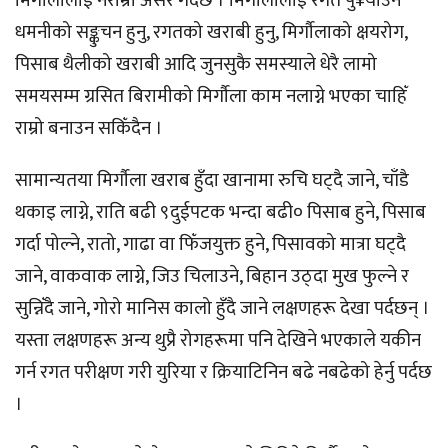
मिर्गौलालाई नराम्रो असर गर्दछ । मिर्गौलालाई रगत पु¥याउने
धमनीको सङ्कुचन हुनु, रगतको खराबी हुनु, मिर्गौलाको क्षयरोग,
पिसाब थैलीको खराबी आदि जुनसुकै समस्याले धेरै लामो
समयसम्म ग्रसित बिरामीको मिर्गौला काम नलाग्ने भएका चाहिँ
राम्रो बनाउन सकिँदैन ।
सामान्यतया मिर्गौला खराब हुँदा खानामा रुचि घट्दै जाने, चाँडै
थकाइ लाग्ने, राति बढी ९दुईपटक भन्दा बढी० पिसाब हुने, पिसाब
गर्दा पोल्ने, रातो, गाढा वा फिँजयुक्त हुने, पिसावको मात्रा घट्दै
जाने, वाकवाक लाग्ने, जिउ चिलाउने, बिहान उठ्दा मुख फुल्ने र
सुन्निँदै जाने, गोरो मानिस कालो हुँदै जाने लक्षणहरू देखा पर्दछन् ।
यस्ता लक्षणहरू अन्य थुप्रै रोगहरूमा पनि देखिने भएकाले यकीन
गर्न रगत परीक्षण गरी युरिया र क्रियाटिनिन बढे नबढेको हेर्नु पर्दछ
।