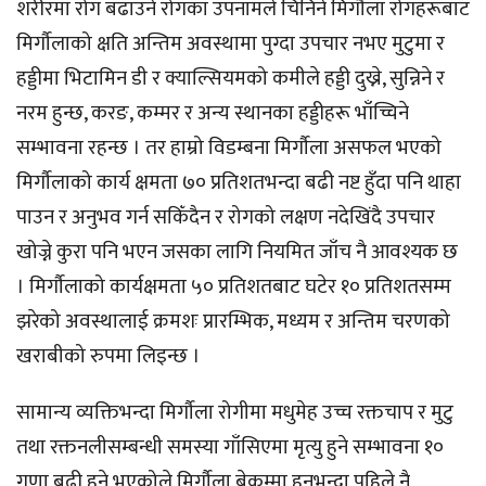
शरीरमा रोग बढाउने रोगका उपनामले चिनिने मिर्गौला रोगहरूबाट
मिर्गौलाको क्षति अन्तिम अवस्थामा पुग्दा उपचार नभए मुटुमा र
हड्डीमा भिटामिन डी र क्याल्सियमको कमीले हड्डी दुख्ने, सुन्निने र
नरम हुन्छ, करङ, कम्मर र अन्य स्थानका हड्डीहरू भाँच्चिने
सम्भावना रहन्छ । तर हाम्रो विडम्बना मिर्गौला असफल भएको
मिर्गौलाको कार्य क्षमता ७० प्रतिशतभन्दा बढी नष्ट हुँदा पनि थाहा
पाउन र अनुभव गर्न सकिँदैन र रोगको लक्षण नदेखिंदै उपचार
खोज्ने कुरा पनि भएन जसका लागि नियमित जाँच नै आवश्यक छ
। मिर्गौलाको कार्यक्षमता ५० प्रतिशतबाट घटेर १० प्रतिशतसम्म
झरेको अवस्थालाई क्रमशः प्रारम्भिक, मध्यम र अन्तिम चरणको
खराबीको रुपमा लिइन्छ ।
सामान्य व्यक्तिभन्दा मिर्गौला रोगीमा मधुमेह उच्च रक्तचाप र मुटु
तथा रक्तनलीसम्बन्धी समस्या गाँसिएमा मृत्यु हुने सम्भावना १०
गुणा बढी हुने भएकोले मिर्गौला बेकम्मा हुनुभन्दा पहिले नै