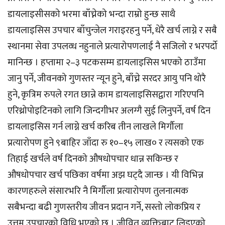
डायलाइसीसको भरमा बाँच्नेको भन्दा राम्रो हुन्छ साथै
डायलाइसिस उपचार बाँचुन्जेल गराइरहनु पर्ने, धेरै खर्च लाग्ने र सबै
स्थानमा सेवा उपलव्ध नहुनाले प्रत्यारोपणलाई नै सजिलो र भरपर्दो
मानिन्छ । हप्तामा २–३ पटकसम्म डायलाइसिस भएको ठाउँमा
जानु पर्ने, जीवनको गुणस्तर न्यून हुने, बाँच्ने सरदर आयु पनि थोरै
हुने, कृत्रिम रुपले रगत छान्ने काम डायलाइसिसद्वारा गरिएपनि
एरिथ्रोपोइटिनको लागि जिन्दगीभर अलग्गै सुई लिनुपर्ने, वर्ष दिन
डायलाइसिस गर्न लाग्ने खर्च करिब तीन लाखले मिर्गौला
प्रत्यारोपण हुने ९बाहिर जाँदा रु १०–१५ लाख० र त्यसको एक
तिहाई खर्चले वर्ष दिनको औषधोपचार धान्न सकिन्छ र
औषधोपचार खर्च पछिका वर्षमा अझ घट्दै जान्छ । यी विभिन्न
कारणहरुले संसारभरि नै मिर्गौला प्रत्यारोपण तुलनात्मक
सबैभन्दा बढी गुणस्तरीय जीवन प्रदान गर्ने, सस्तो लोकप्रिय र
उत्तम उपचारको विधि भएको छ । जीवित व्यक्तिबाट लिइएको