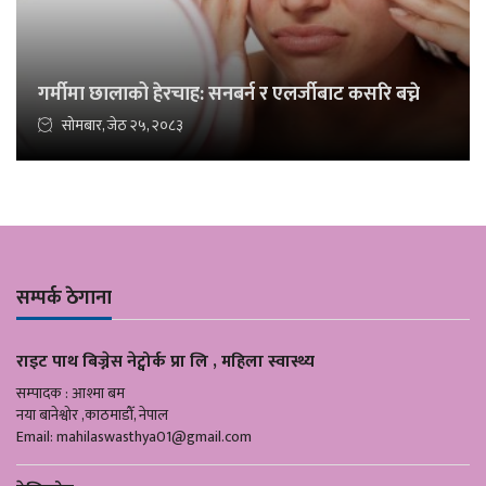
गर्मीमा छालाको हेरचाह: सनबर्न र एलर्जीबाट कसरि बच्ने
सोमबार, जेठ २५, २०८३
सम्पर्क ठेगाना
राइट पाथ बिज्नेस नेट्वोर्क प्रा लि , महिला स्वास्थ्य
सम्पादक : आश्मा बम
नया बानेश्वोर ,काठमाडौँ, नेपाल
Email:
mahilaswasthya01@gmail.com