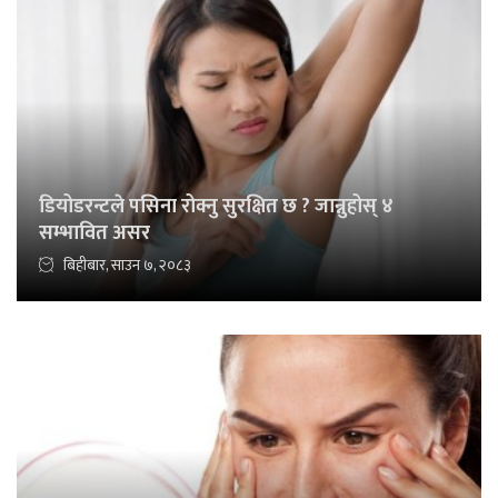
डियोडरन्टले पसिना रोक्नु सुरक्षित छ ? जान्नुहोस् ४
सम्भावित असर
बिहीबार, साउन ७, २०८३