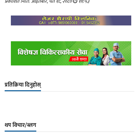
प्रकाशित मिति: आइतबार, चैत १८, २०८०
११:५३
प्रतिक्रिया दिनुहोस्
थप विचार/ब्लग