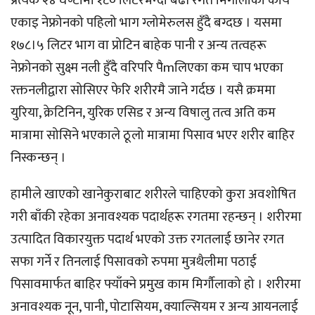
प्रत्येक २४ घण्टामा १८० लिटरभन्दा बढी रगत मिर्गौलाको कार्य
एकाइ नेफ्रोनको पहिलो भाग ग्लोमेरुलस हुँदै बग्दछ । यसमा
१७८।५ लिटर भाग वा प्रोटिन बाहेक पानी र अन्य तत्वहरू
नेफ्रोनको सुक्ष्म नली हुँदै वरिपरि पैmलिएका कम चाप भएका
रक्तनलीद्वारा सोसिएर फेरि शरीरमै जाने गर्दछ । यसै क्रममा
युरिया, क्रेटिनिन, युरिक एसिड र अन्य विषालु तत्व अति कम
मात्रामा सोसिने भएकाले ठूलो मात्रामा पिसाव भएर शरीर बाहिर
निस्कन्छन् ।
हामीले खाएको खानेकुराबाट शरीरले चाहिएको कुरा अवशोषित
गरी बाँकी रहेका अनावश्यक पदार्थहरू रगतमा रहन्छन् । शरीरमा
उत्पादित विकारयुक्त पदार्थ भएको उक्त रगतलाई छानेर रगत
सफा गर्ने र तिनलाई पिसावको रुपमा मुत्रथैलीमा पठाई
पिसावमार्फत बाहिर फ्याँक्ने प्रमुख काम मिर्गौलाको हो । शरीरमा
अनावश्यक नून, पानी, पोटासियम, क्याल्सियम र अन्य आयनलाई