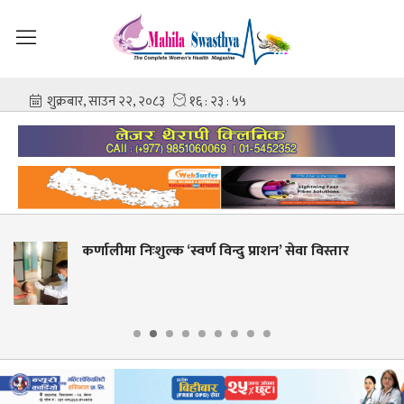
न’ सेवा विस्तार
शहीद गंगालाल राष्ट्रिय हृदय केन्द्रको न
आशिष गोविन्द अमात्य