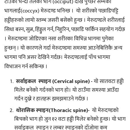
टाउको भन्दा तलको भाग (occiput) देखि पुच्छर सम्मको
भागलाई(coccyx) मेरुदण्ड भनिन्छ । यो शरीरको पछाडिपट्टि
हड्डीहरुको लामो स्तम्भ जसरी बसेको हुन्छ । मेरुदण्डले शरीरलाई
सिधा बस्न, सुत्न, हिंड्डुल गर्न, निहुरिन, पछाडि फर्किन सहयोग गर्दछ
। मेरुदण्डमा जोडिएका नसा शरीरका विभिन्न भागमा पुगेका
हुन्छन् । यो कारणले गर्दा मेरुदण्डमा समस्या आउनेबित्तिकै अन्य
भागमा पनि असर देखिने गर्दछ। मेरुदण्डलाई पाँच भागमा
विभाजन गर्न सकिन्छ ।
सर्वाइकल स्पाइन (Cervical spine) -
यो सातवटा हड्डी
मिलेर बनेको गर्दनको भाग हो। यो ठाउँमा समस्या आउँदा
गर्दन दुख्ने र हातहरू झमझमाउने गर्दछ ।
थोरासिक स्पाइन(Thoracic spine)-
यो मेरुदण्डको
बिचको भाग हो जुन १२ वटा हड्डी मिलेर बनेको हुन्छ। यो भाग
सर्वाइकल स्पाइन र लम्बर स्पाइनको दाँजोमा कम