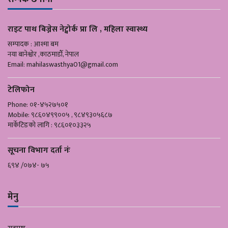
राइट पाथ बिज्नेस नेट्वोर्क प्रा लि , महिला स्वास्थ्य
सम्पादक : आश्मा बम
नया बानेश्वोर ,काठमाडौँ, नेपाल
Email:
mahilaswasthya01@gmail.com
टेलिफोन
Phone: ०१-४५२७५०१
Mobile: ९८६०४९९००५ , ९८४९३०५६८७
मार्केटिङको लागि : ९८६०१०३३२५
सूचना विभाग दर्ता नंः
६९४ /०७४- ७५
मेनु