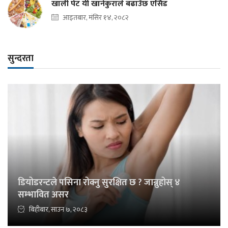
खाली पेट यी खानेकुराले बढाउँछ एसिड
आइतबार, मंसिर १४, २०८२
सुन्दरता
डियोडरन्टले पसिना रोक्नु सुरक्षित छ ? जान्नुहोस् ४
सम्भावित असर
बिहीबार, साउन ७, २०८३