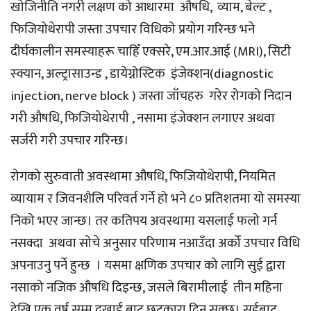
खोजिनीति नगरी लक्षण को आधारमा औषधि, व्याम, बेल्ट ,
फिजियोथेरापी जस्ता उपचार विधिको प्रयोग गरिन्छ भने
दीर्घकालीन समस्याहरू चाहिँ एक्सरे, एम.आर.आई (MRI), सिटी
स्क्यान, अल्ट्रासाउन्ड , डायेग्नोस्टिक इंजेक्शन(diagnostic
injection, nerve block ) जस्ता जाँचहरु गरेर रोगको निदान
गरी औषधि, फिजियोथेरापी , नसामा इंजेक्शन लगाएर अथवा
सर्जरी गरी उपचार गरिन्छ।
रोगको सुरुवाती अवस्थामा औषधि, फिजियोथेरापी, नियमित
व्यायाम र जिवनशैलि परिवर्त गर्ने हो भने ८० प्रतिशतमा यो समस्या
निको भएर जान्छ। तर कतिपय अवस्थामा यसलाई फलो गर्न
नसक्दा अथवा सोचे अनुसार परिणाम नआउँदा अर्को उपचार विधि
अपनाउनु पर्ने हुन्छ । यसमा क्षणिक उपचार को लागि सुई द्वारा
नसाको नजिक औषधि दिइन्छ, जसले बिरामीलाई तीन महिना
देखि एक वर्ष सम्म दुखाई बाट छुटकारा दिन सक्छ। सुईबाट