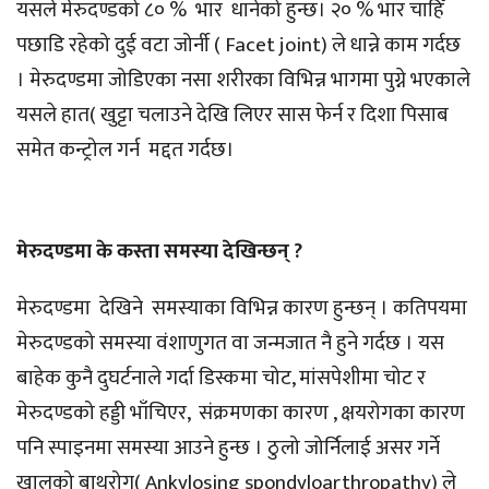
यसले मेरुदण्डको ८० % भार धानेको हुन्छ। २० % भार चाहिँ
पछाडि रहेको दुई वटा जोर्नी ( Facet joint) ले धान्ने काम गर्दछ
। मेरुदण्डमा जोडिएका नसा शरीरका विभिन्न भागमा पुग्ने भएकाले
यसले हात( खुट्टा चलाउने देखि लिएर सास फेर्न र दिशा पिसाब
समेत कन्ट्रोल गर्न मद्दत गर्दछ।
मेरुदण्डमा के कस्ता समस्या देखिन्छन् ?
मेरुदण्डमा देखिने समस्याका विभिन्न कारण हुन्छन् । कतिपयमा
मेरुदण्डको समस्या वंशाणुगत वा जन्मजात नै हुने गर्दछ । यस
बाहेक कुनै दुघर्टनाले गर्दा डिस्कमा चोट, मांसपेशीमा चोट र
मेरुदण्डको हड्डी भाँचिएर, संक्रमणका कारण , क्षयरोगका कारण
पनि स्पाइनमा समस्या आउने हुन्छ । ठुलो जोर्निलाई असर गर्ने
खालको बाथरोग( Ankylosing spondyloarthropathy) ले