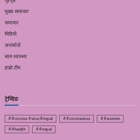
गृहपृष्ठ
मुख्य समाचार
समाचार
भिडियो
अन्तर्वार्ता
बाल स्वास्थ्य
हाम्रो टीम
ट्रेण्डिङ
##corona #virus#nepal
##coronavirus
##women
##health
##nepal