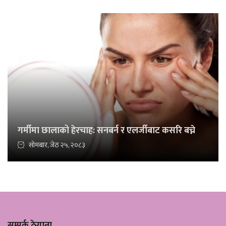
गर्मीमा छालाको हेरचाह: सनबर्न र एलर्जीबाट कसरि बच्ने
सोमबार, जेठ २५, २०८३
सम्पर्क ठेगाना