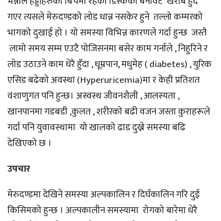
भन्नाले हड्डीहरुको बिचमा रहेको डिस्कको बनावट खराब हुदै
गएर त्यसले मेरुदण्डको लोड धान्न नसकेर हुने तल्लो कम्मरको
भागको दुखाई हो । यो समस्या विभिन्न कारणले गर्दा हुन्छ जस्तै
लामो समय सम्म एउटै पोजिसनमा बसेर काम गर्नाले , निहुरिने र
लोड उठाउने काम धेरै हुँदा , धूम्रपान, मधुमेह ( diabetes) , युरिक
एसिड बढेको अवस्था (Hyperuricemia)मा र केही प्रतिशत
वंशाणुगत पनि हुन्छ। अस्वस्थ जीवनशैली , आलस्यता ,
खानपानमा गडबडी ,कुलत , शरीरको बढी वजन जस्ता कुराहरूले
गर्दा पनि युवावस्थामा यो खालको ढाड दुख्ने समस्या बढि
देखिएको छ ।
उपचार
मेरुदण्डमा देखिने समस्या अल्पकालिन र दिर्घकालिन गरि दुई
किसिमको हुन्छ । अल्पकालीन समस्यामा रोगको बारेमा धेरै