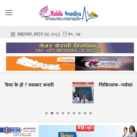
री
चिकित्सक–नर्समाथि कुटपिटपछि पलाँता अस्पताल