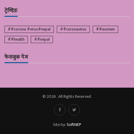
ट्रेण्डिङ
##corona #virus#nepal
##coronavirus
##women
##health
##nepal
फेसबुक पेज
© 2026 . All Rights Reserved.
Site by:
SoftNEP