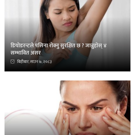
डियोडरन्टले पसिना रोक्नु सुरक्षित छ ? जान्नुहोस् ४
सम्भावित असर
बिहीबार, साउन ७, २०८३