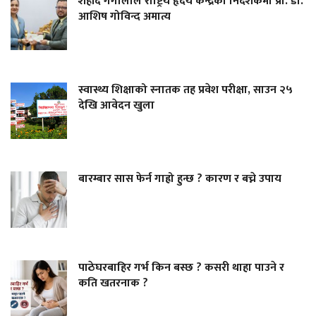
शहीद गंगालाल राष्ट्रिय हृदय केन्द्रको निर्देशकमा प्रा. डा.
आशिष गोविन्द अमात्य
स्वास्थ्य शिक्षाको स्नातक तह प्रवेश परीक्षा, साउन २५
देखि आवेदन खुला
बारम्बार सास फेर्न गाह्रो हुन्छ ? कारण र बच्ने उपाय
पाठेघरबाहिर गर्भ किन बस्छ ? कसरी थाहा पाउने र
कति खतरनाक ?