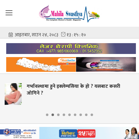
ा के हो ? यसबाट कसरी
चिकित्सक–नर्समाथि कुटपिटपछ