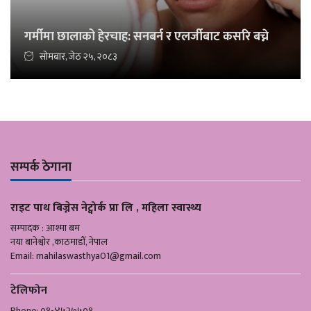
गर्मीमा छालाको हेरचाह: सनबर्न र एलर्जीबाट कसरि बच्ने
सोमबार, जेठ २५, २०८३
सम्पर्क ठेगाना
राइट पाथ बिज्नेस नेट्वोर्क प्रा लि , महिला स्वास्थ्य
सम्पादक : आश्मा बम
नया बानेश्वोर ,काठमाडौँ, नेपाल
Email:
mahilaswasthya01@gmail.com
टेलिफोन
Phone: ०१-४५२७५०१