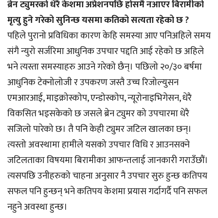
ब्रेन ट्युमरको धेरै केशमा अप्रेशनपछि होसमै नआएर बिरामीको
मृत्यु हुने गरेको सुनिन्छ यसमा कतिको सत्यता रहेको छ ?
पहिले पुरानो प्रविधिका कारण केहि समस्या आए पनिअहिले समय
संगै न्युरो सर्जरिमा आधुनिक उपचार पद्दति आई रहेको छ अहिले
भने त्यस्ता समस्याहरु आउने गरेको छैन्। पछिलो २०/३० बर्षमा
आधुनिक टेक्नोलोजी र उपकरण जस्तै उच्च रिजोल्युसन
एमआरआई, माइक्रोस्कोप, एन्डोस्कोप, न्यूरोनाइभिगेसन, धेरै
विकसित भइसकेको छ जसले ब्रेन ट्युमर को उपचारमा धेरै
सजिलो पारेको छ। तै पनि केही ट्युमर जटिल खालका छन्।
त्यस्तो अवस्थामा हामीले यसको उपचार विधि र आउनसक्ने
जटिलताका विषयमा बिरामीका आफन्तलाई जानकारी गराउँछौं।
त्यसपछि उनीहरुको चाहना अनुसार नै उपचार सुरु हुन्छ कतिपय
सफल पनि हुन्छन् भने कतिपय केशमा प्रयास गर्दागर्दै पनि सफल
नहुने अवस्था हुन्छ।