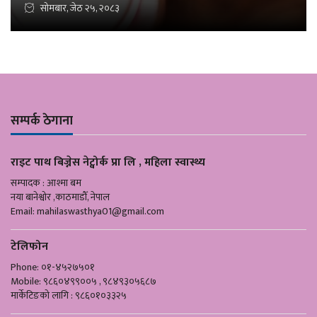
सोमबार, जेठ २५, २०८३
सम्पर्क ठेगाना
राइट पाथ बिज्नेस नेट्वोर्क प्रा लि , महिला स्वास्थ्य
सम्पादक : आश्मा बम
नया बानेश्वोर ,काठमाडौँ, नेपाल
Email:
mahilaswasthya01@gmail.com
टेलिफोन
Phone: ०१-४५२७५०१
Mobile: ९८६०४९९००५ , ९८४९३०५६८७
मार्केटिङको लागि : ९८६०१०३३२५