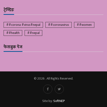
ट्रेण्डिङ
##corona #virus#nepal
##coronavirus
##women
##health
##nepal
फेसबुक पेज
© 2026 . All Rights Reserved.
Site by:
SoftNEP