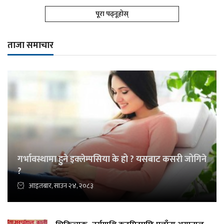
पूरा पढ्नूहोस्
ताजा समाचार
गर्भावस्थामा हुने इक्लेम्पसिया के हो ? यसबाट कसरी जोगिने
?
आइतबार, साउन २४, २०८३