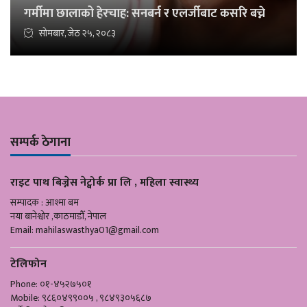
गर्मीमा छालाको हेरचाह: सनबर्न र एलर्जीबाट कसरि बच्ने
सोमबार, जेठ २५, २०८३
सम्पर्क ठेगाना
राइट पाथ बिज्नेस नेट्वोर्क प्रा लि , महिला स्वास्थ्य
सम्पादक : आश्मा बम
नया बानेश्वोर ,काठमाडौँ, नेपाल
Email:
mahilaswasthya01@gmail.com
टेलिफोन
Phone: ०१-४५२७५०१
Mobile: ९८६०४९९००५ , ९८४९३०५६८७