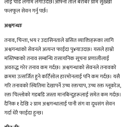
लाई चाडै लगाम लगाउदछ।आफ्नो तौल बराबर ग्राम सुख्खा
फलफूल सेवन गर्नु पर्छ।
अश्वगन्धाः
तनाव, चिन्ता, भय र उदासिनताले ग्रसित व्याक्तिहरूका लागि
अश्वगन्धाको सेवनले अत्यन्त फाईदा पु¥याउदछ। यसले हाम्रो
मस्तिष्कको तनाव सम्बन्धि रासायनिक सूचना प्रणालीलाई
अवरुद्ध गरेर तनाव कम गर्दछ। अश्वगन्धाको सेवनले तनावको
क्रममा उत्सर्जित हुने कर्टिसोल हारमोनलाई पनि कम गर्दछ। यसै
गरि तनावको स्थितिमा देखापर्ने उच्च रक्तचाप, उच्च रक्त ग्लूकोज,
रक्त चिल्लोको गडबडि जस्ता मानबिन्दुहरूलाई समेत कम गर्दछ।
दैनिक १ देखि २ ग्राम अश्वगन्धालाई पानी संग वा दूधसंग सेवन
गर्दा धेरै फाईदा हुन्छ।