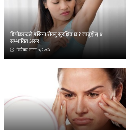
डियोडरन्टले पसिना रोक्नु सुरक्षित छ ? जान्नुहोस् ४
सम्भावित असर
बिहीबार, साउन ७, २०८३