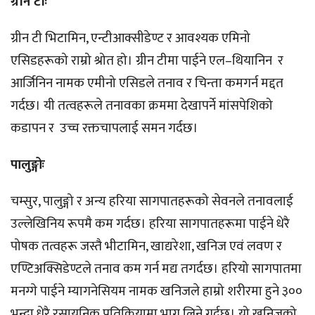
ग्रीन टीः
ग्रीन टी भिटामिन, एन्टीआक्सीडेण्ट र आवश्यक एमिनो
एसिडहरूको राम्रो श्रोत हो। ग्रीन टीमा पाईने एल–थियानिन र
आर्जिनिन नामक एमीनो एसिडले तनाव र चिन्ता कमगर्न मद्दत
गर्दछ। यी तत्वहरूले तनावका क्रममा देखापर्ने मांसपेशिको
कडापन र उच्च रक्तचापलाई समन गर्दछ।
पालुङ्गोः
चम्सुर, पालुङ्गो र अन्य हरिया सागपातहरूको सेवनले तनावलाई
उल्लेखिनिय रूपमै कम गर्दछ। हरिया सागपातहरूमा पाईने धेरै
पोषक तत्वहरू जस्तै भीटामिन, खाद्यरेशा, खनिज एवं लवण र
एण्टिअक्सिडेण्टले तनाव कम गर्न मद्य तगर्दछ। हरियो सागपातमा
मनग्गे पाईने म्यागनेसियम नामक खनिजले हाम्रो शरीरमा हुने ३००
भन्दा धेरै रसायनिक प्रतिक्रियामा भाग लिने गर्दछ। यो खनिजको