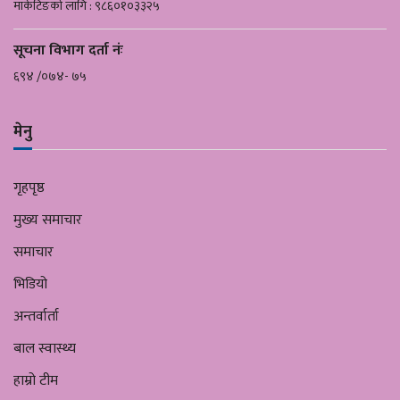
मार्केटिङको लागि : ९८६०१०३३२५
सूचना विभाग दर्ता नंः
६९४ /०७४- ७५
मेनु
गृहपृष्ठ
मुख्य समाचार
समाचार
भिडियो
अन्तर्वार्ता
बाल स्वास्थ्य
हाम्रो टीम