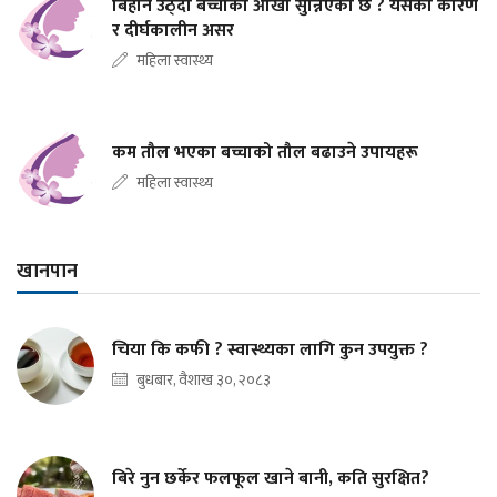
बिहान उठ्दा बच्चाको आँखा सुन्निएको छ ? यसको कारण
र दीर्घकालीन असर
महिला स्वास्थ्य
कम तौल भएका बच्चाको तौल बढाउने उपायहरू
महिला स्वास्थ्य
खानपान
चिया कि कफी ? स्वास्थ्यका लागि कुन उपयुक्त ?
बुधबार, वैशाख ३०, २०८३
बिरे नुन छर्केर फलफूल खाने बानी, कति सुरक्षित?