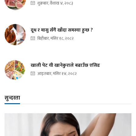
शुक्रबार, वैशाख ४, २०८३
दूध र मासु सँगै खाँदा समस्या हुन्छ ?
बिहीबार, मंसिर १८, २०८२
खाली पेट यी खानेकुराले बढाउँछ एसिड
आइतबार, मंसिर १४, २०८२
सुन्दरता