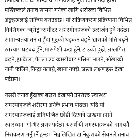
तनावबाट टाढा भाग्दा वा तनावलाई मुकाबिला गर्दा हाम्रो
मस्तिष्कले तनाव सामना गर्नका लागि शरीरका विभिन्न
अङ्गहरूलाई सक्रिय गराउदछ। यो सक्रियकरण प्रक्रियामा विभिन्न
किसिमका न्यूरोट्रान्समीटर र हारमोनहरूको उत्सर्जन हुने गर्दछ।
सामान्यतया तनाव हुँदा मुटुको धड्कन बढ्ने श्वासको गति बढ्ने
रक्तचाप घटबढ हुँने, मांसपेशी कडा हुँने, टाउको दुख्ने, अम्लपित्त
बढ्ने, हात्केला, पैतला एवं काखीबाट पसिना आउने, आँखाको
नानी फैलिने, निन्द्रा नलाग्ने, खाना नपच्ने, जस्ता लक्षणहरू देखा
पर्दछन।
यसरी तनाव हुँदाका बखत देखापर्ने उपरोक्त स्वास्थ्य
समस्याहरूले शरीरमा अनेकै प्रभाव पार्दछ। यदि यी
समस्याहरूलाई अनियन्त्रित छोडी दिएको खण्डमा हाम्रो
स्वास्थ्यमा गम्भिर असर पर्दछ। यसर्थ यी समस्याहरूको समयमै
निराकरण गर्नुपर्ने हुन्छ। निम्नलिखित खानेकुराको सेवनले तनाव