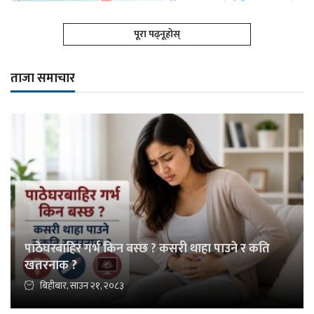
पूरा पढ्नूहोस्
ताजा समाचार
पाठेघरबाहिर गर्भ किन बस्छ ? कसरी थाहा पाउने र कति
खतरनाक ?
बिहीबार, साउन २१, २०८३