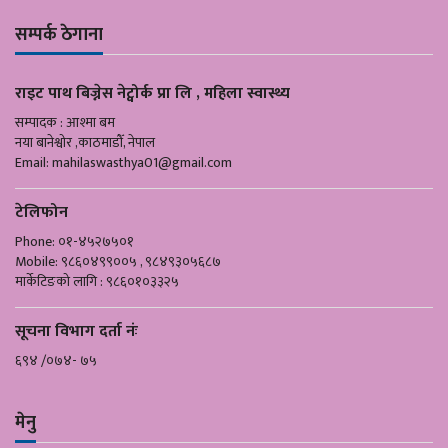
सम्पर्क ठेगाना
राइट पाथ बिज्नेस नेट्वोर्क प्रा लि , महिला स्वास्थ्य
सम्पादक : आश्मा बम
नया बानेश्वोर ,काठमाडौँ, नेपाल
Email:
mahilaswasthya01@gmail.com
टेलिफोन
Phone: ०१-४५२७५०१
Mobile: ९८६०४९९००५ , ९८४९३०५६८७
मार्केटिङको लागि : ९८६०१०३३२५
सूचना विभाग दर्ता नंः
६९४ /०७४- ७५
मेनु