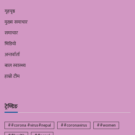
गृहपृष्ठ
मुख्य समाचार
समाचार
भिडियो
अन्तर्वार्ता
बाल स्वास्थ्य
हाम्रो टीम
ट्रेण्डिङ
##corona #virus#nepal
##coronavirus
##women