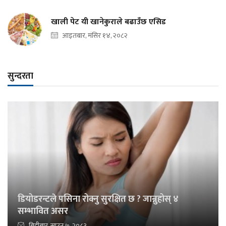
खाली पेट यी खानेकुराले बढाउँछ एसिड
आइतबार, मंसिर १४, २०८२
सुन्दरता
डियोडरन्टले पसिना रोक्नु सुरक्षित छ ? जान्नुहोस् ४
सम्भावित असर
बिहीबार, साउन ७, २०८३