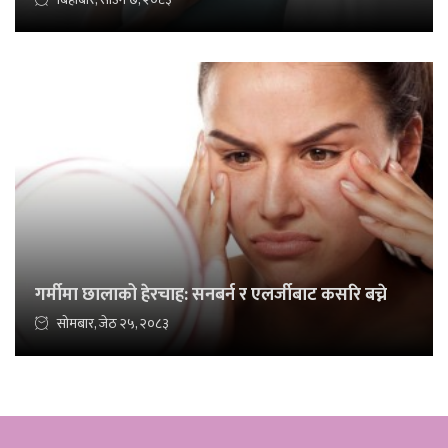
गर्मीमा छालाको हेरचाह: सनबर्न र एलर्जीबाट कसरि बच्ने
सोमबार, जेठ २५, २०८३