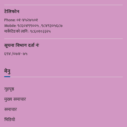
टेलिफोन
Phone: ०१-४५२७५०१
Mobile: ९८६०४९९००५ , ९८४९३०५६८७
मार्केटिङको लागि : ९८६०१०३३२५
सूचना विभाग दर्ता नंः
६९४ /०७४- ७५
मेनु
गृहपृष्ठ
मुख्य समाचार
समाचार
भिडियो