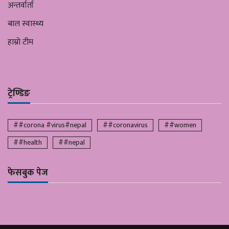
अन्तर्वार्ता
बाल स्वास्थ्य
हाम्रो टीम
ट्रेण्डिङ
##corona #virus#nepal
##coronavirus
##women
##health
##nepal
फेसबुक पेज