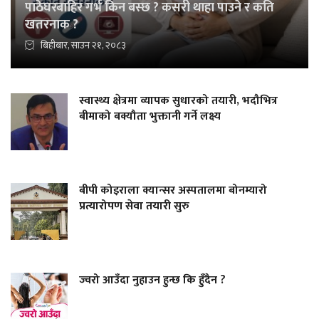
पाठेघरबाहिर गर्भ किन बस्छ ? कसरी थाहा पाउने र कति
खतरनाक ?
बिहीबार, साउन २१, २०८३
स्वास्थ्य क्षेत्रमा व्यापक सुधारको तयारी, भदौभित्र
बीमाको बक्यौता भुक्तानी गर्ने लक्ष्य
बीपी कोइराला क्यान्सर अस्पतालमा बोनम्यारो
प्रत्यारोपण सेवा तयारी सुरु
ज्वरो आउँदा नुहाउन हुन्छ कि हुँदैन ?