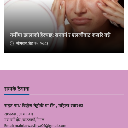
गर्मीमा छालाको हेरचाह: सनबर्न र एलर्जीबाट कसरि बच्ने
सोमबार, जेठ २५, २०८३
सम्पर्क ठेगाना
राइट पाथ बिज्नेस नेट्वोर्क प्रा लि , महिला स्वास्थ्य
सम्पादक : आश्मा बम
नया बानेश्वोर ,काठमाडौँ, नेपाल
Email:
mahilaswasthya01@gmail.com