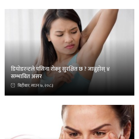
डियोडरन्टले पसिना रोक्नु सुरक्षित छ ? जान्नुहोस् ४
सम्भावित असर
बिहीबार, साउन ७, २०८३