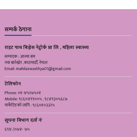
सम्पर्क ठेगाना
राइट पाथ बिज्नेस नेट्वोर्क प्रा लि , महिला स्वास्थ्य
सम्पादक : आश्मा बम
नया बानेश्वोर ,काठमाडौँ, नेपाल
Email:
mahilaswasthya01@gmail.com
टेलिफोन
Phone: ०१-४५२७५०१
Mobile: ९८६०४९९००५ , ९८४९३०५६८७
मार्केटिङको लागि : ९८६०१०३३२५
सूचना विभाग दर्ता नंः
६९४ /०७४- ७५