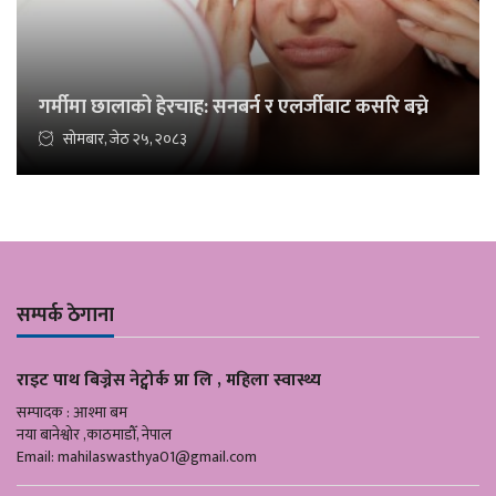
गर्मीमा छालाको हेरचाह: सनबर्न र एलर्जीबाट कसरि बच्ने
सोमबार, जेठ २५, २०८३
सम्पर्क ठेगाना
राइट पाथ बिज्नेस नेट्वोर्क प्रा लि , महिला स्वास्थ्य
सम्पादक : आश्मा बम
नया बानेश्वोर ,काठमाडौँ, नेपाल
Email:
mahilaswasthya01@gmail.com