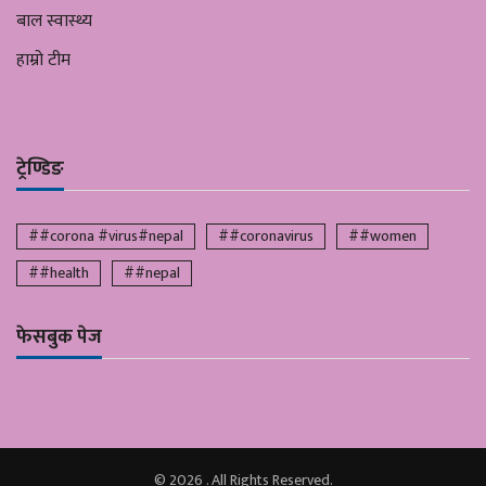
बाल स्वास्थ्य
हाम्रो टीम
ट्रेण्डिङ
##corona #virus#nepal
##coronavirus
##women
##health
##nepal
फेसबुक पेज
© 2026 . All Rights Reserved.