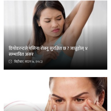
डियोडरन्टले पसिना रोक्नु सुरक्षित छ ? जान्नुहोस् ४
सम्भावित असर
बिहीबार, साउन ७, २०८३