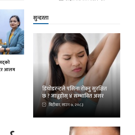
सुन्दरता
िषद्को
ादिर आलम
डियोडरन्टले पसिना रोक्नु सुरक्षित
छ ? जान्नुहोस् ४ सम्भावित असर
बिहीबार, साउन ७, २०८३