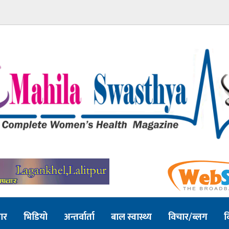
ार
भिडियो
अन्तर्वार्ता
बाल स्वास्थ्य
विचार/ब्लग
व