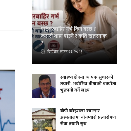
पाठेघरबाहिर गर्भ किन बस्छ ?
कसरी थाहा पाउने र कति खतरनाक
?
बिहीबार, साउन २१, २०८३
स्वास्थ्य क्षेत्रमा व्यापक सुधारको
तयारी, भदौभित्र बीमाको बक्यौता
भुक्तानी गर्ने लक्ष्य
बीपी कोइराला क्यान्सर
अस्पतालमा बोनम्यारो प्रत्यारोपण
सेवा तयारी सुरु