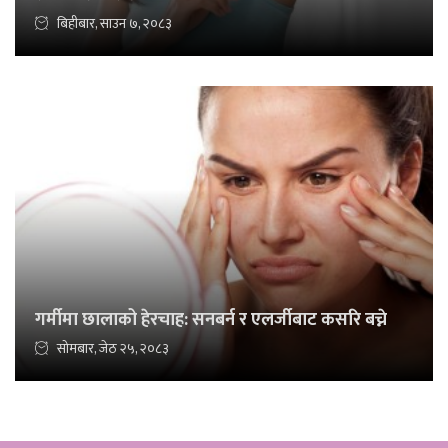
बिहीबार, साउन ७, २०८३
गर्मीमा छालाको हेरचाह: सनबर्न र एलर्जीबाट कसरि बच्ने
सोमबार, जेठ २५, २०८३