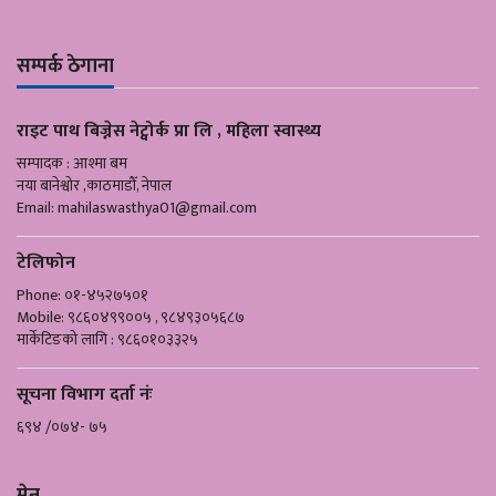
सम्पर्क ठेगाना
राइट पाथ बिज्नेस नेट्वोर्क प्रा लि , महिला स्वास्थ्य
सम्पादक : आश्मा बम
नया बानेश्वोर ,काठमाडौँ, नेपाल
Email:
mahilaswasthya01@gmail.com
टेलिफोन
Phone: ०१-४५२७५०१
Mobile: ९८६०४९९००५ , ९८४९३०५६८७
मार्केटिङको लागि : ९८६०१०३३२५
सूचना विभाग दर्ता नंः
६९४ /०७४- ७५
मेनु