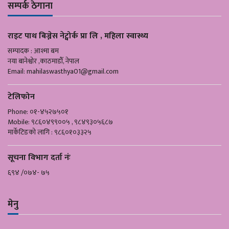
सम्पर्क ठेगाना
राइट पाथ बिज्नेस नेट्वोर्क प्रा लि , महिला स्वास्थ्य
सम्पादक : आश्मा बम
नया बानेश्वोर ,काठमाडौँ, नेपाल
Email:
mahilaswasthya01@gmail.com
टेलिफोन
Phone: ०१-४५२७५०१
Mobile: ९८६०४९९००५ , ९८४९३०५६८७
मार्केटिङको लागि : ९८६०१०३३२५
सूचना विभाग दर्ता नंः
६९४ /०७४- ७५
मेनु