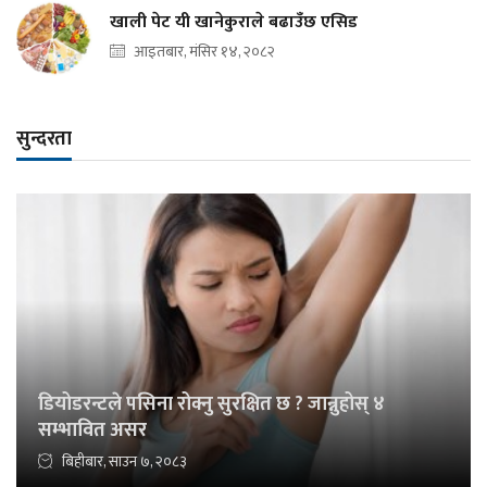
खाली पेट यी खानेकुराले बढाउँछ एसिड
आइतबार, मंसिर १४, २०८२
सुन्दरता
डियोडरन्टले पसिना रोक्नु सुरक्षित छ ? जान्नुहोस् ४
सम्भावित असर
बिहीबार, साउन ७, २०८३