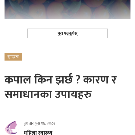
पूरा पढ्नूहोस्
सुन्दरता
कपाल किन झर्छ ? कारण र
समाधानका उपायहरु
बुधबार, पुस १६, २०८२
महिला स्वास्थ्य