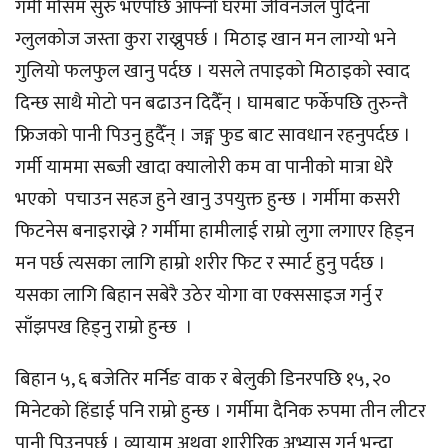
गर्मी मौसम सुरु भएपछि आफ्नो घरमा जीवनजल पुदिना
ग्लुलकोज जस्ता कुरा राख्नुपर्छ । मिठाइ खान मन लाग्यो भने
गुलियो फलफुल खानु पर्दछ । यसले तपाइको मिठाइको स्वाद
दिन्छ सा‍थै मोटो पन बढाउन दिदैँन् । घामबाट फर्केपछि तुरुन्तै
फ्रिजको पानी पिउनु हुदैँन् । जङ्ग फुड बाट सावधान रहनुपर्दछ ।
गर्मी याममा सब्जी खादा क्यालोरी कम वा पानीको मात्रा धेरै
भएको पचाउन सहज हुने खानु उपयुक्त हुन्छ । गर्मीमा कसरी
फिटनेस बनाइराख्ने ? गर्मीमा हामीलाई राम्रो लुगा लगाएर हिड्न
मन पर्छ त्यसका लागि हाम्रो शरीर फिट र स्मार्ट हुनु पर्दछ ।
यसका लागि बिहान सबेरै उठेर योगा वा एक्ससाइज गर्नु र
साँझपख हिड्नु राम्रो हुन्छ ।
बिहान ५, ६ बजेतिर मर्निङ वाक र बेलुकी डिनरपछि १५, २०
मिनेटको हिंडाई पनि राम्रो हुन्छ । गर्मीमा दैनिक रुपमा तीन लीटर
पानी पिउनुपर्छ । व्यायाम अथवा शारीरिक अभ्यास गर्नु भन्दा