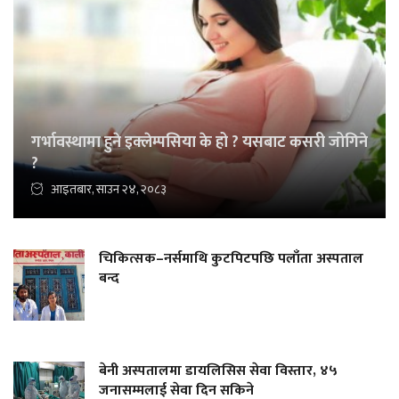
गर्भावस्थामा हुने इक्लेम्पसिया के हो ? यसबाट कसरी जोगिने
?
आइतबार, साउन २४, २०८३
चिकित्सक–नर्समाथि कुटपिटपछि पलाँता अस्पताल
बन्द
बेनी अस्पतालमा डायलिसिस सेवा विस्तार, ४५
जनासम्मलाई सेवा दिन सकिने