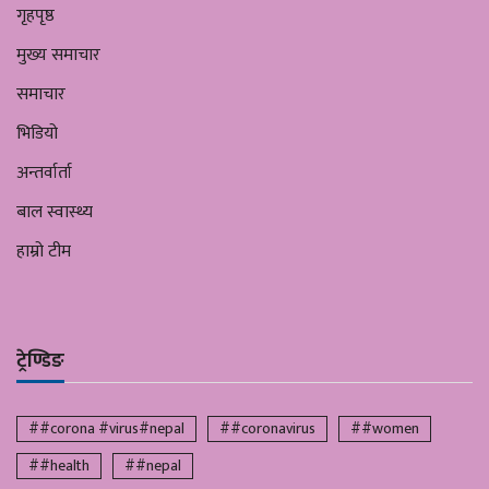
गृहपृष्ठ
मुख्य समाचार
समाचार
भिडियो
अन्तर्वार्ता
बाल स्वास्थ्य
हाम्रो टीम
ट्रेण्डिङ
##corona #virus#nepal
##coronavirus
##women
##health
##nepal