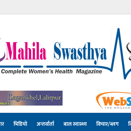
ार
भिडियो
अन्तर्वार्ता
बाल स्वास्थ्य
विचार/ब्लग
व