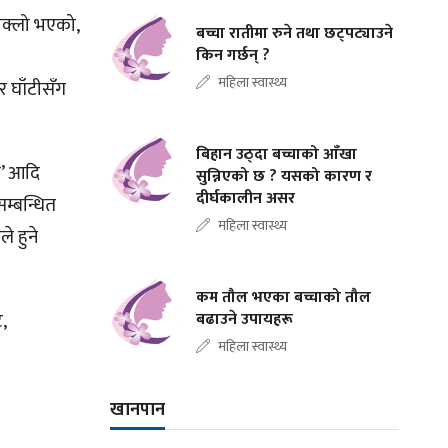
बाक्लो भएको,
बच्चा रातीमा रुने तथा छट्पट्याउने
किन गर्छन् ?
महिला स्वास्थ्य
 घाँटीसँग
बिहान उठ्दा बच्चाको आँखा
ङ’ आदि
सुन्निएको छ ? यसको कारण र
दीर्घकालीन असर
सम्बन्धित
महिला स्वास्थ्य
े हुने
कम तौल भएका बच्चाको तौल
,
बढाउने उपायहरू
महिला स्वास्थ्य
खानपान