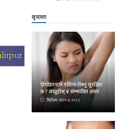
सुन्दरता
डियोडरन्टले पसिना रोक्नु सुरक्षित
छ ? जान्नुहोस् ४ सम्भावित असर
बिहीबार, साउन ७, २०८३