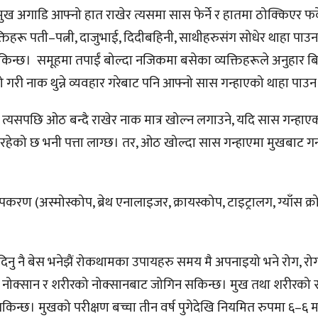
 मुख अगाडि आफ्नो हात राखेर त्यसमा सास फेर्ने र हातमा ठोक्किएर फर्
यक्तिहरू पती–पत्नी, दाजुभाई, दिदीबहिनी, साथीहरुसंग सोधेर थाहा पा
सकिन्छ। समूहमा तपाईं बोल्दा नजिकमा बसेका व्यक्तिहरूले अनुहार बिग
स्तो गरी नाक थुन्ने व्यवहार गरेबाट पनि आफ्नो सास गन्हाएको थाहा पा
र त्यसपछि ओठ बन्दै राखेर नाक मात्र खोल्न लगाउने, यदि सास गन्हाए
इरहेको छ भनी पत्ता लाग्छ। तर, ओठ खोल्दा सास गन्हाएमा मुखबाट 
रण (अस्मोस्कोप, ब्रेथ एनालाइजर, क्रायस्कोप, टाइट्रालग, ग्याँस क्र
 नदिनु नै बेस भनेझैं रोकथामका उपायहरु समय मै अपनाइयो भने रोग, र
ो नोक्सान र शरीरको नोक्सानबाट जोगिन सकिन्छ। मुख तथा शरीरको स्व
किन्छ। मुखको परीक्षण बच्चा तीन वर्ष पुगेदेखि नियमित रुपमा ६–६ 