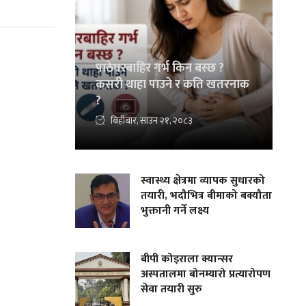
पाठेघरबाहिर गर्भ किन बस्छ ?
कसरी थाहा पाउने र कति खतरनाक
?
बिहीबार, साउन २१, २०८३
स्वास्थ्य क्षेत्रमा व्यापक सुधारको
तयारी, भदौभित्र बीमाको बक्यौता
भुक्तानी गर्ने लक्ष्य
बीपी कोइराला क्यान्सर
अस्पतालमा बोनम्यारो प्रत्यारोपण
सेवा तयारी सुरु