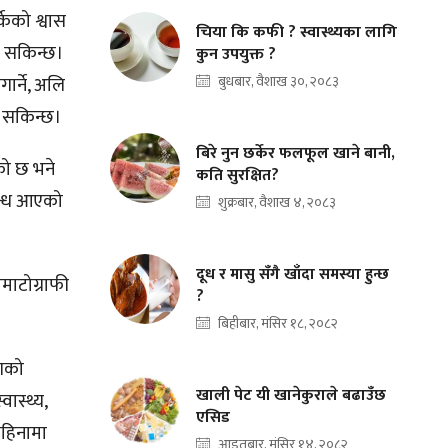
केको श्वास
चिया कि कफी ? स्वास्थ्यका लागि
उन सकिन्छ।
कुन उपयुक्त ?
ार्ने, अलि
बुधबार, वैशाख ३०, २०८३
उन सकिन्छ।
बिरे नुन छर्केर फलफूल खाने बानी,
को छ भने
कति सुरक्षित?
गन्ध आएको
शुक्रबार, वैशाख ४, २०८३
दूध र मासु सँगै खाँदा समस्या हुन्छ
ोमाटोग्राफी
?
बिहीबार, मंसिर १८, २०८२
ोगको
खाली पेट यी खानेकुराले बढाउँछ
ास्थ्य,
एसिड
महिनामा
आइतबार, मंसिर १४, २०८२