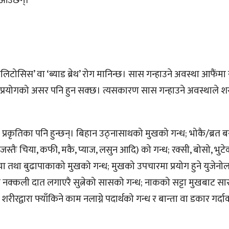
 आउँछन्।
लिटोसिस’ वा ‘ब्याड ब्रेथ’ रोग मानिन्छ। सास गन्हाउने अवस्था आफैंम
्रयोगको असर पनि हुन सक्छ। त्यसकारण सास गन्हाउने अवस्थाले श
 प्रकृतिका पनि हुन्छन्। बिहान उठ्नासाथको मुखको गन्ध; भोकै/ब्रत 
जस्तैः चिया, कफी, मकै, प्याज, लसुन आदि) को गन्ध; रक्सी, बोसो, भु
बच्चा तथा बुढापाकाको मुखको गन्ध; मुखको उपचारमा प्रयोग हुने युजेनोल
ो नक्कली दात लगाएरै सुत्नेको सासको गन्ध; नाकको सट्टा मुखबाट सास
रीरद्वारा फ्याँकिने काम नलाग्ने पदार्थको गन्ध र बान्ता वा डकार गर्द