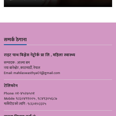
सम्पर्क ठेगाना
राइट पाथ बिज्नेस नेट्वोर्क प्रा लि , महिला स्वास्थ्य
सम्पादक : आश्मा बम
नया बानेश्वोर ,काठमाडौँ, नेपाल
Email:
mahilaswasthya01@gmail.com
टेलिफोन
Phone: ०१-४५२७५०१
Mobile: ९८६०४९९००५ , ९८४९३०५६८७
मार्केटिङको लागि : ९८६०१०३३२५