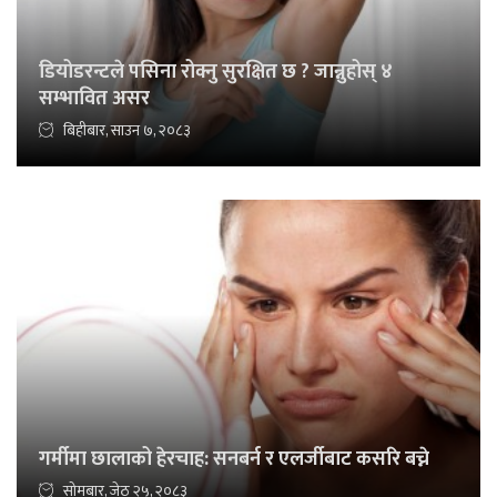
डियोडरन्टले पसिना रोक्नु सुरक्षित छ ? जान्नुहोस् ४
सम्भावित असर
बिहीबार, साउन ७, २०८३
गर्मीमा छालाको हेरचाह: सनबर्न र एलर्जीबाट कसरि बच्ने
सोमबार, जेठ २५, २०८३