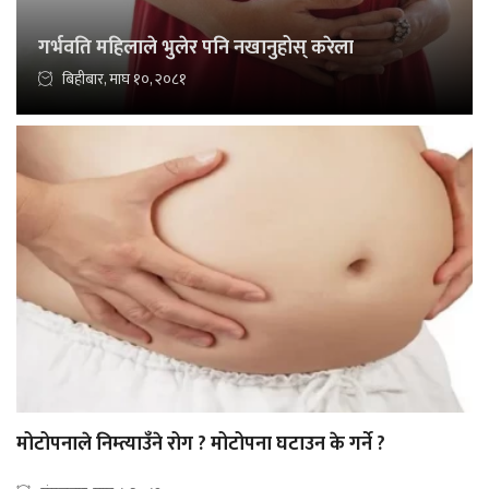
गर्भवति महिलाले भुलेर पनि नखानुहोस् करेला
बिहीबार, माघ १०, २०८१
मोटोपनाले निम्त्याउँने रोग ? मोटोपना घटाउन के गर्ने ?