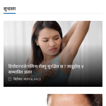
सुन्दरता
डियोडरन्टले पसिना रोक्नु सुरक्षित छ ? जान्नुहोस् ४
सम्भावित असर
बिहीबार, साउन ७, २०८३