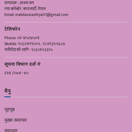
सम्पादक : आश्मा बम
नया बानेश्वोर ,काठमाडौँ, नेपाल
Email:
mahilaswasthya01@gmail.com
टेलिफोन
Phone: ०१-४५२७५०१
Mobile: ९८६०४९९००५ , ९८४९३०५६८७
मार्केटिङको लागि : ९८६०१०३३२५
सूचना विभाग दर्ता नंः
६९४ /०७४- ७५
मेनु
गृहपृष्ठ
मुख्य समाचार
समाचार