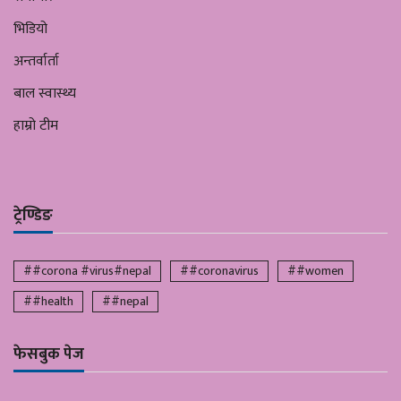
भिडियो
अन्तर्वार्ता
बाल स्वास्थ्य
हाम्रो टीम
ट्रेण्डिङ
##corona #virus#nepal
##coronavirus
##women
##health
##nepal
फेसबुक पेज