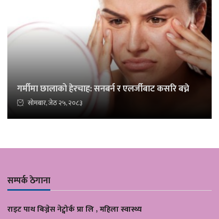
गर्मीमा छालाको हेरचाह: सनबर्न र एलर्जीबाट कसरि बच्ने
सोमबार, जेठ २५, २०८३
सम्पर्क ठेगाना
राइट पाथ बिज्नेस नेट्वोर्क प्रा लि , महिला स्वास्थ्य