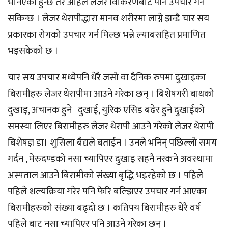
भनिएको हुन्छ तर अहिले लेजर विकिरणबाट पनि उपचार गर्न
सकिन्छ । लेजर थेरापीद्धारा मानव शरीरमा लाग्ने झन्डै चार सय
प्रकारका रोगको उपचार गर्न मिल्छ भन्ने ल्याबसहित प्रमाणित
भइसकेको छ ।
चार सय उपचार मध्येपनि धेरै जसो वा दैनिक रुपमा दुखाइका
बिरामीहरु लेजर थेरापीमा आउने गरेका छन् । बिशेषगरी बाथको
दुखाइ, अचानक हुने दुखाई, युरिक एसिड बढेर हुने दुखाईको
समस्या लिएर बिरामीहरु लेजर थेरापी आउने गरेको लेजर थेरापी
बिशेषज्ञ डा। शुसिला बैद्यले बताईन । उनले भनिन् पछिल्लो समय
गर्दन , मेरुदण्डको नसा च्यापिएर दुखाइ सहनै नस्कने अवस्थामा
अस्पताल आउने बिरामीको संख्या बृद्धि भइरहेको छ । पहिले
पहिले शल्यक्रिया गरेर पनि फेरि बल्झिएर उपचार गर्न आएका
बिरामीहरुको संख्या बढ्दो छ । कतिपय बिरामीहरु धेरै वर्ष
पहिले बाट नसा च्यापिएर पनि आउने गरेका छन् ।