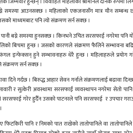
 उत्तिकै जिम्मेवार हुन्छन् । विवाहित महिलाको श्रीमानले दैनिक रुपमा 
 बग्ने समस्या आउनसक्छ । महिलाको एकजनासँग मात्र यौन सम्बन्
 उसको माध्यमबाट पनि त्यो संक्रमण सर्न सक्छ ।
ेतो पानी बग्ने समस्या हुनसक्छ । किनभने उचित सरसफाई नगरेमा पनि यो
नलिको बिचमा हुन्छ । जसको कारणले संक्रमण फैलिने सम्भावना बढि ह
ंगल इन्फेक्सन् हुने सम्भावनाहरु धेरै हुन्छ । महिलाहरुले प्रयोग गर
ि संक्रमण सर्न सक्छ ।
ा दिने गर्दछ । बिरुद्ध आहार सेवन गर्नाले संक्रमणलाई बढावा दिन्छ
महिनावारी र सुत्केरी अवस्थामा सरसफाई व्यवस्थापन नगरेमा सेतो पानि ब
गं सरसफाई गरेर हुदैँन उसको पाटनरले पनि सरसफाई र उपचार गराउनुप
 ।
भए फिटकिरी पानि र निमको पात राखेको तातोपानिले वा तातोपानिले 