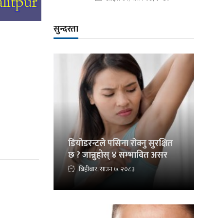
सुन्दरता
डियोडरन्टले पसिना रोक्नु सुरक्षित
छ ? जान्नुहोस् ४ सम्भावित असर
बिहीबार, साउन ७, २०८३