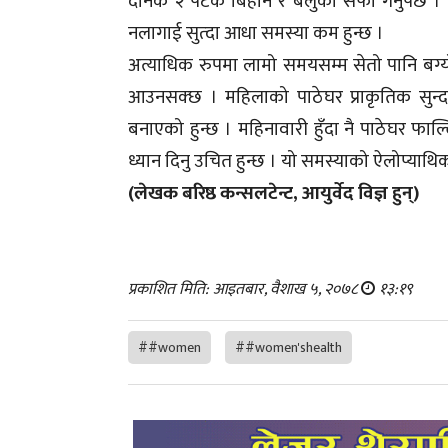
दैनिक २ पटक बिहान र बेलुका सफा गर्नुपर्छ । द
नलागाई सुत्दा आधा समस्या कम हुन्छ ।
अत्याधिक रुपमा लामो समयसम्म सेतो पानि बग्यो भ
आउनसक्छ । महिलाको पाठेघर प्राकृतिक सुन्
बनाएको हुन्छ । महिनावारी हुँदा नै पाठेघर फा
ध्यान दिनु उचित हुन्छ । यो समस्याको ऐलोप्याथिक
(लेखक बरिष्ठ कन्सलटेन्ट, आयुर्वेद विज्ञ हुन्)
प्रकाशित मिति: आइतबार, वैशाख ५, २०७८
१३:१९
##women
##women'shealth