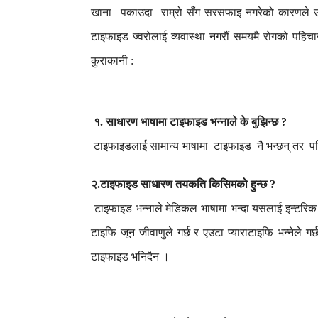
खाना
पकाउदा
राम्रो
सँग
सरसफाइ
नगरेको
कारणले
टाइफाइड
ज्वरोलाई
व्यवास्था
नगरौं
समयमै
रोगको
पहिचा
कुराकानी
:
१
साधारण
भाषामा
टाइफाइड
भन्नाले
के
बुझिन्छ
.
?
टाइफाइडलाई
सामान्य
भाषामा
टाइफाइड
नै
भन्छन्
तर
प
२
टाइफाइड
साधारण
तयकति
किसिमको
हुन्छ
.
?
टाइफाइड
भन्नाले
मेडिकल
भाषामा
भन्दा
यसलाई
इन्टरिक
टाइफि
जून
जीवाणुले
गर्छ
र
एउटा
प्याराटाइफि
भन्नेले
गर्
टाइफाइड
भनिदैन
।