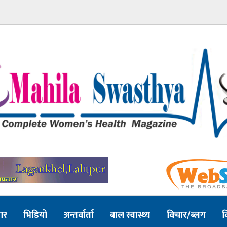
ार
भिडियो
अन्तर्वार्ता
बाल स्वास्थ्य
विचार/ब्लग
व