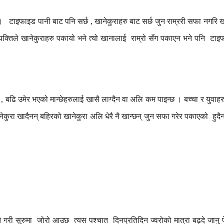
।
टाइफाइड
पानी
बाट
पनि
सर्छ
खानेकुराहरु
बाट
सर्छ
जुन
राम्ररी
सफा
नगरि
ख
,
्यक्तिले
खानेकुराहरु
पकायो
भने
त्यो
खानालाई
राम्रो
सँग
पकाएन
भने
पनि
टाइ
बढि
उमेर
भएको
मान्छेहरुलाई
खासै
लाग्दैन
वा
अलि
कम
पाइन्छ
।
बच्चा
र
युवाहर
,
ेकुरा
खादैनन्
बहिरको
खानेकुरा
अलि
धेरै
नै
खान्छन्
जुन
सफा
गरेर
पकाएको
हुदै
ै
गरी
सुरुमा
जोरो
आउछ
त्यस
पश्चात
दिनप्रतिदिन
ज्वरोको
मात्रा
बढ्दे
जानु