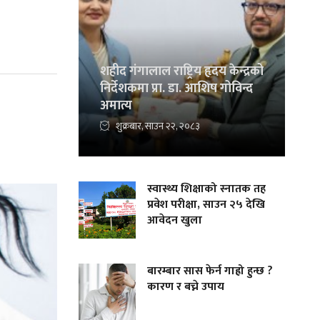
शहीद गंगालाल राष्ट्रिय हृदय केन्द्रको
निर्देशकमा प्रा. डा. आशिष गोविन्द
अमात्य
शुक्रबार, साउन २२, २०८३
स्वास्थ्य शिक्षाको स्नातक तह
प्रवेश परीक्षा, साउन २५ देखि
आवेदन खुला
बारम्बार सास फेर्न गाह्रो हुन्छ ?
कारण र बच्ने उपाय