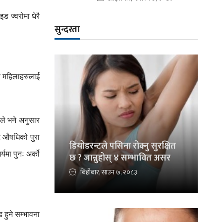
ाइड
ज्वरोमा
धेरै
सुन्दरता
ो
महिलाहरुलाई
ले
भने
अनुसार
ि
औषधिको
पुरा
डियोडरन्टले पसिना रोक्नु सुरक्षित
र्यमा
पुनः
अर्को
छ ? जान्नुहोस् ४ सम्भावित असर
बिहीबार, साउन ७, २०८३
ड
हुने
सम्भावना