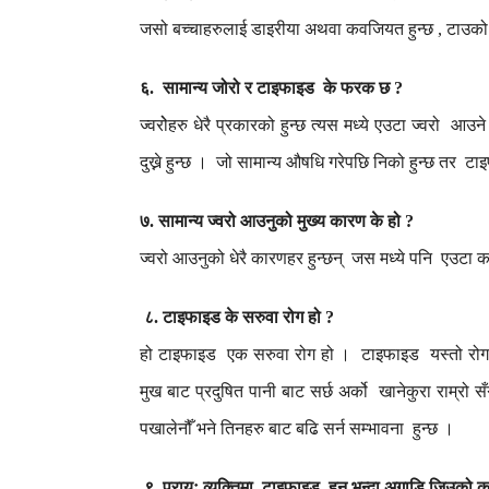
जसो
बच्चाहरुलाई
डाइरीया
अथवा
कवजियत
हुन्छ
टाउको
,
६
सामान्य
जोरो
र
टाइफाइड
के
फरक
छ
.
?
ज्वरोेहरु
धेरै
प्रकारको
हुन्छ
त्यस
मध्ये
एउटा
ज्वरो
आउने
दुख्ने
हुन्छ
।
जो
सामान्य
औषधि
गरेपछि
निको
हुन्छ
तर
टा
७
सामान्य
ज्वरो
आउनुको
मुख्य
कारण
के
हो
.
?
ज्वरो
आउनुको
धेरै
कारणहर
हुन्छन्
जस
मध्ये
पनि
एउटा
क
८
टाइफाइड
के
सरुवा
रोग
हो
.
?
हो
टाइफाइड
एक
सरुवा
रोग
हो
।
टाइफाइड
यस्तो
रोग
मुख
बाट
प्रदुषित
पानी
बाट
सर्छ
अर्को
खानेकुरा
राम्रो
सँ
पखालेनौँ
भने
तिनहरु
बाट
बढि
सर्न
सम्भावना
हुन्छ
।
९
प्रायः
व्यक्तिमा
टाइफाइड
हुनु
भन्दा
अगाडि
जिउको
कु
.