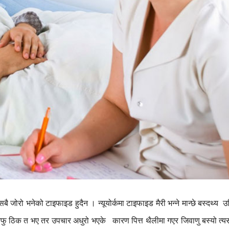
सबै
जोरो
भनेको
टाइफाइड
हुदैन
।
न्यूयोर्कमा
टाइफाइड
मैरी
भन्ने
मान्छे
बस्दथ्य
उ
फु
ठिक
त
भए
तर
उपचार
अधुरो
भएके
कारण
पित्त
थैलीमा
गएर
जिवाणु
बस्यो
त्