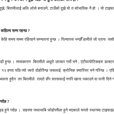
दुख्ने
बिरामीलाई
अलि
लोसे
बनाउने
टाउँको
दुख्ने
यो
त
सोभाविक
नै
हो
।
यो
टाइफ
,
,
कहिल्य
सम्म
रहन्छ
?
केहि
समय
समम
रहिरहने
सम्भावना
हुन्छ
।
रिल्यापस
भन्छौँ
हामीले
जो
प्रायः
जस
बढी
हुन्छ
।
त्यसकारण
बिरामीले
अधुरो
उपचार
गर्यो
भने
एंटीवायोटिकहरु
डाक्टर
,
ी
१२
हप्ता
पछि
त्यो
ज्वरो
दोहोरिन्छ
जसलाई
क्रोनिक
क्यारियर
भने
गरिन्छ
।
एद
्भावना
हुदैन
तर
बिरामीले
राम्रो
सँग
सरसफाई
नगरि
खाना
पकाउने
वा
पानी
दिने
ग
गर्दछ
?
इड
हुने
गर्दछ
।
सहरमा
जथाभाबि
फोहोरमैला
हुने
भएकाले
यस्तो
स्थानमा
टाइफाइ