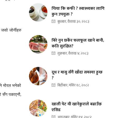
चिया कि कफी ? स्वास्थ्यका लागि
कुन उपयुक्त ?
बुधबार, वैशाख ३०, २०८३
जसो
जोर्नीहरु
बिरे नुन छर्केर फलफूल खाने बानी,
कति सुरक्षित?
शुक्रबार, वैशाख ४, २०८३
दूध र मासु सँगै खाँदा समस्या हुन्छ
?
बिहीबार, मंसिर १८, २०८२
ि
मोरल
भनेको
ो
सँग
पकाएनौ
,
खाली पेट यी खानेकुराले बढाउँछ
एसिड
आइतबार, मंसिर १४, २०८२