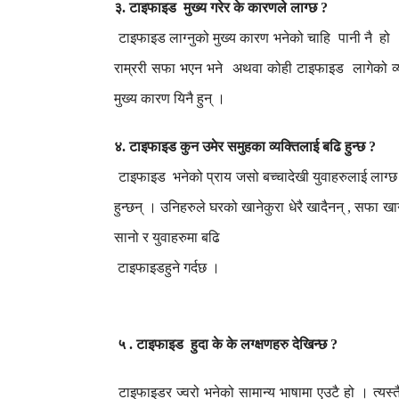
३
टाइफाइड
मुख्य
गरेर
के
कारणले
लाग्छ
.
?
टाइफाइड
लाग्नुको
मुख्य
कारण
भनेको
चाहि
पानी
नै
हो
राम्ररी
सफा
भएन
भने
अथवा
कोही
टाइफाइड
लागेको
व
मुख्य
कारण
यिनै
हुन्
।
४
टाइफाइड
कुन
उमेर
समुहका
व्यक्तिलाई
बढि
हुन्छ
.
?
टाइफाइड
भनेको
प्राय
जसो
बच्चादेखी
युवाहरुलाई
लाग्छ
हुन्छन्
।
उनिहरुले
घरको
खानेकुरा
धेरै
खादैनन्
सफा
खान
,
सानो
र
युवाहरुमा
बढि
टाइफाइडहुने
गर्दछ
।
५
टाइफाइड
हुदा
के
के
लग्क्षणहरु
देखिन्छ
.
?
टाइफाइडर
ज्वरो
भनेको
सामान्य
भाषामा
एउटै
हो
।
त्यस्त