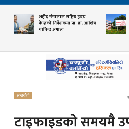
शहीद गंगालाल राष्ट्रिय हृदय
य
केन्द्रको निर्देशकमा प्रा. डा. आशिष
गोविन्द अमात्य
अन्तर्वार्ता
गृ
टाइफाइडको समयमै उपच