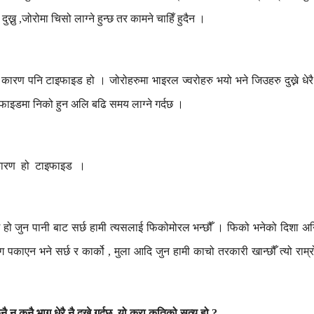
दुख्नु
जोरोमा
चिसो
लाग्ने
हुन्छ
तर
कामने
चाहिँ
हुदैन
।
,
कारण
पनि
टाइफाइड
हो
।
जोरोहरुमा
भाइरल
ज्वरोहरु
भयो
भने
जिउहरु
दुख्ने
धेरै
इफाइडमा
निको
हुन
अलि
बढि
समय
लाग्ने
गर्दछ
।
ारण
हो
टाइफाइड
।
हो
जुन
पानी
बाट
सर्छ
हामी
त्यसलाई
फिकोमोरल
भन्छौँ
।
फिको
भनेको
दिशा
अन
ग
पकाएन
भने
सर्छ
र
कार्को
मुला
आदि
जुन
हामी
काचो
तरकारी
खान्छौँ
त्यो
राम्र
,
नै
न
कुनै
भाग
धेरै
नै
दुख्ने
गर्दछ
यो
कुरा
कतिको
सत्य
हो
?