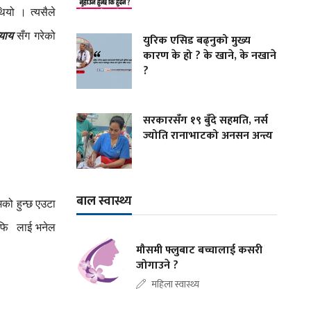
थियो
।
त्यसैले
्याय
सँग
गरेको
युरिक एसिड बढ्नुको मुख्य
कारण के हो ? के खाने, के नखाने
?
सरकारसँग १९ बुँदे सहमति, नर्स
ज्योति रानाभाटको अनसन अन्त्य
बाल स्वास्थ्य
मको
हुन्छ
एउटा
इफि
लाई
भनेल
मौसमी फ्लुबाट बच्चालाई कसरी
जोगाउने ?
महिला स्वास्थ्य