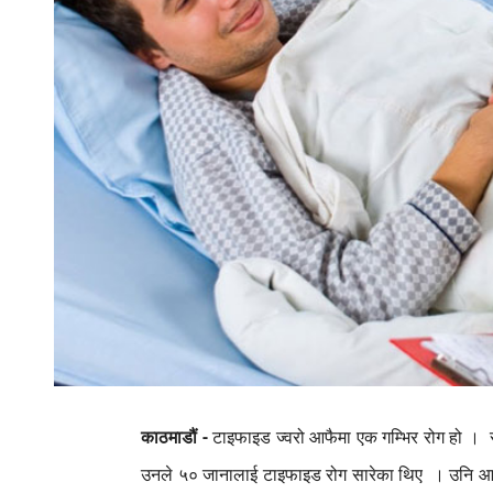
काठमाडौं -
टाइफाइड
ज्वरो
आफैमा
एक
गम्भिर
रोग
हो
।
उनले
५०
जानालाई
टाइफाइड
रोग
सारेका
थिए
।
उनि
आ