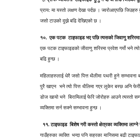
प्राय
मा
यस्तो
लक्षण
देखा
पर्दछ
।
ज्वरोआएपछि
जिउहरु
:
जसो
टाउको
दुख्ने
बढि
देखिएको
छ
।
१०
एक
पटक
टाइफाइड
भए
पछि
त्यसको
जिवाणु
शरिरमा
.
एक
पटक
टाइफाइडको
जीवाणु
शरिरमा
प्रवेश
गर्यो
भने
त्यो
बढि
हुन्छ
।
महिलाहरुलाई
धेरै
जसो
पित्त
थैलीमा
पथरी
हुने
सम्भावना
पुरै
खाएन
भने
त्यो
पित्त
थैलिमा
गएर
लुकेर
बस्छ
अनि
फेर
डोज
खायो
भने
बिरामिलाई
फेरि
जोरोहरु
आउने
त्यस्तो
सम
व्यक्तिमा
सर्न
सक्ने
सम्भावना
हुन्छ
।
११
टाइफाइड
बिशेष
गरी
कस्तो
क्षेत्रका
व्यक्तिमा
लाग्ने
.
गाउँहरुका
व्यक्ति
भन्दा
पनि
सहरका
मानिसमा
बढी
टाइफा