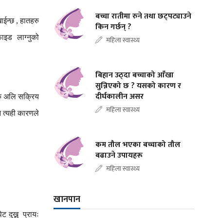
बच्चा रातीमा रुने तथा छट्पट्याउने
ाईन्छ
हातहरु
,
किन गर्छन् ?
फाइड
लाग्नुको
महिला स्वास्थ्य
बिहान उठ्दा बच्चाको आँखा
सुन्निएको छ ? यसको कारण र
दीर्घकालीन असर
ु
अलि
सक्रिय
महिला स्वास्थ्य
न
त्यही
कारणले
कम तौल भएका बच्चाको तौल
बढाउने उपायहरू
महिला स्वास्थ्य
खानपान
पेट
दुख्नु
प्रायः