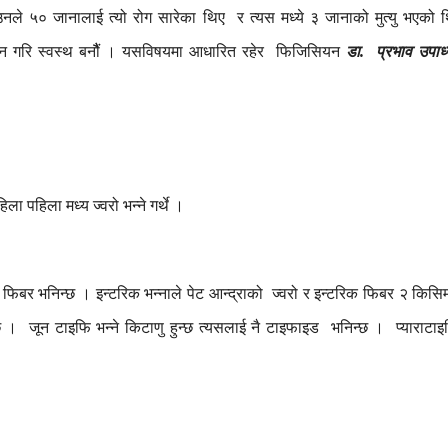
उनले
५०
जानालाई
त्यो
रोग
सारेका
थिए
र
त्यस
मध्ये
३
जानाको
मुत्यु
भएको
न
गरि
स्वस्थ
बनौैं
।
यसविषयमा
आधारित
रहेर
फिजिसियन
डा
प्रभाव
उपाध
.
हिला
पहिला
मध्य
ज्वरो
भन्ने
गर्थे
।
फिबर
भनिन्छ
।
इन्टरिक
भन्नाले
पेट
आन्द्राको
ज्वरो
र
इन्टरिक
फिबर
२
किसि
छ
।
जून
टाइफि
भन्ने
किटाणु
हुन्छ
त्यसलाई
नै
टाइफाइड
भनिन्छ
।
प्याराटा