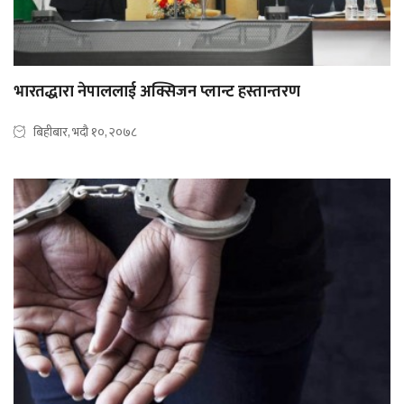
भारतद्धारा नेपाललाई अक्सिजन प्लान्ट हस्तान्तरण
बिहीबार, भदौ १०, २०७८