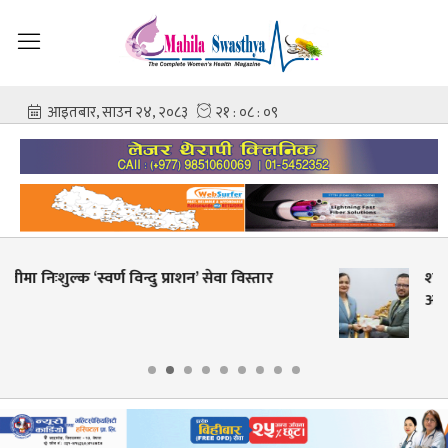
शहीद गंगालाल राष्ट्रिय हृदय केन्द्रको निर्देशकमा प्रा. डा.
आशिष गोविन्द अमात्य