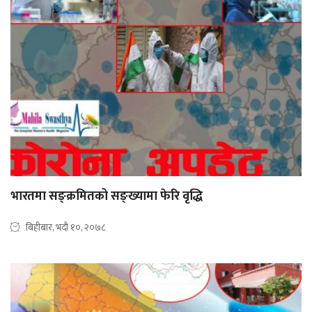
भारतमा सङ्क्रमितको सङ्ख्यामा फेरि वृद्धि
बिहीबार, भदौ १०, २०७८