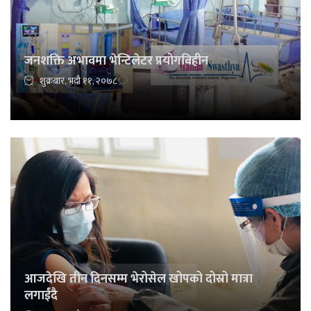
जनशक्ति अभावमा भेन्टिलेटर प्रयोगविहीन
शुक्रबार, भदौ ११, २०७८
आजदेखि तीन दिनसम्म भेरोसेल खोपको दोस्रो मात्रा
लगाईंदै