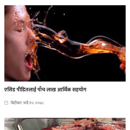
एसिड पीडितलाई पाँच लाख आर्थिक सहयोग
बिहीबार, भदौ १०, २०७८