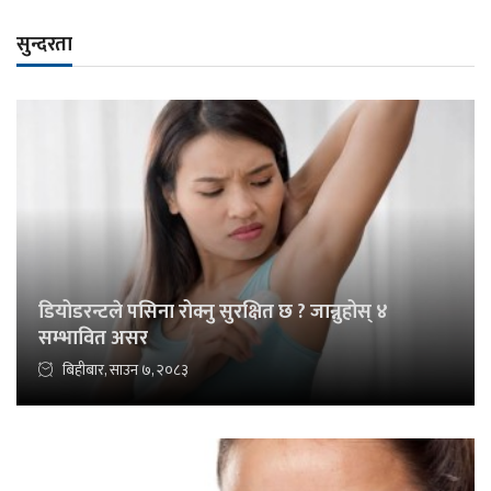
सुन्दरता
डियोडरन्टले पसिना रोक्नु सुरक्षित छ ? जान्नुहोस् ४
सम्भावित असर
बिहीबार, साउन ७, २०८३