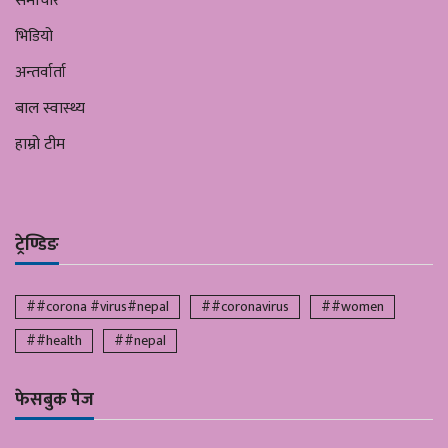
समाचार
भिडियो
अन्तर्वार्ता
बाल स्वास्थ्य
हाम्रो टीम
ट्रेण्डिङ
##corona #virus#nepal
##coronavirus
##women
##health
##nepal
फेसबुक पेज