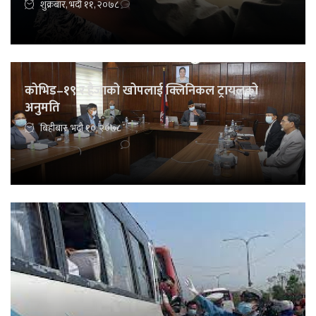
शुक्रबार, भदौ ११, २०७८
कोभिड–१९ र हैजाको खोपलाई क्लिनिकल ट्रायलको
अनुमति
बिहीबार, भदौ १०, २०७८