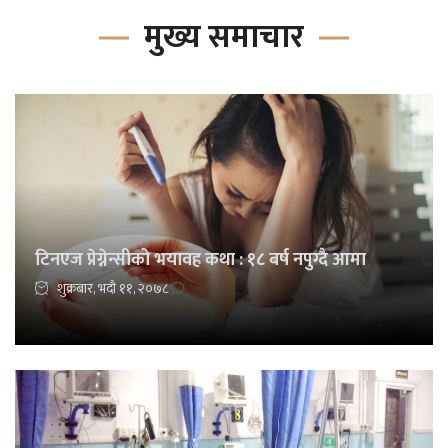
मुख्य समाचार
टिनएज प्रेग्नेन्सीको भयावह कथा : १८ बर्ष नपुग्दै आमा
शुक्रबार, भदौ ११, २०७८