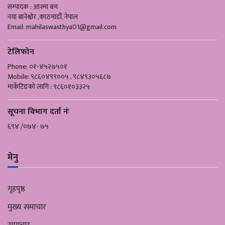
सम्पादक : आश्मा बम
नया बानेश्वोर ,काठमाडौँ, नेपाल
Email:
mahilaswasthya01@gmail.com
टेलिफोन
Phone: ०१-४५२७५०१
Mobile: ९८६०४९९००५ , ९८४९३०५६८७
मार्केटिङको लागि : ९८६०१०३३२५
सूचना विभाग दर्ता नंः
६९४ /०७४- ७५
मेनु
गृहपृष्ठ
मुख्य समाचार