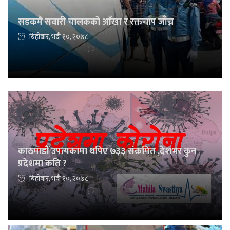
सडकमै सवारी चालकको आँखा र रक्तचाप जाँच्न
बिहीबार, भदौ १०, २०७८
काठमाडौं उपत्यकामा थपिए ७३३ संक्रमित ,देशभर कुन
प्रदेशमा कति ?
बिहीबार, भदौ १०, २०७८