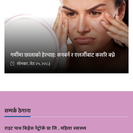
गर्मीमा छालाको हेरचाह: सनबर्न र एलर्जीबाट कसरि बच्ने
सोमबार, जेठ २५, २०८३
सम्पर्क ठेगाना
राइट पाथ बिज्नेस नेट्वोर्क प्रा लि , महिला स्वास्थ्य