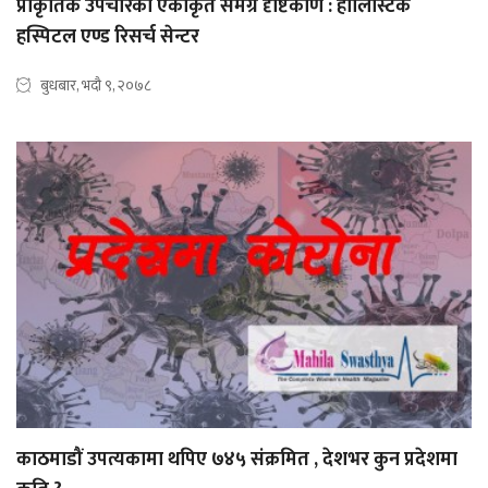
प्राकृतिक उपचारको एकीकृत समग्र दृष्टिकोण : होलिस्टिक
हस्पिटल एण्ड रिसर्च सेन्टर
बुधबार, भदौ ९, २०७८
काठमाडौं उपत्यकामा थपिए ७४५ संक्रमित , देशभर कुन प्रदेशमा