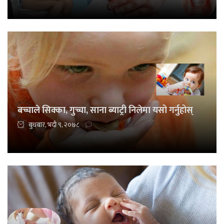
बच्चाले सिक्का, गुच्चा, साना ब्याट्री निलेमा यसो गर्नुहोस्
बुधबार, भदौ ९, २०७८