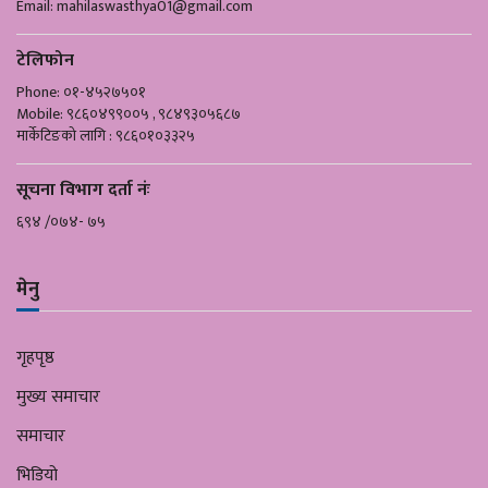
Email:
mahilaswasthya01@gmail.com
टेलिफोन
Phone: ०१-४५२७५०१
Mobile: ९८६०४९९००५ , ९८४९३०५६८७
मार्केटिङको लागि : ९८६०१०३३२५
सूचना विभाग दर्ता नंः
६९४ /०७४- ७५
मेनु
गृहपृष्ठ
मुख्य समाचार
समाचार
भिडियो