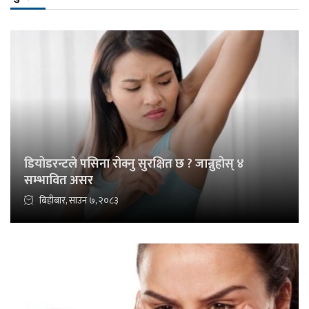
डियोडरन्टले पसिना रोक्नु सुरक्षित छ ? जान्नुहोस् ४
सम्भावित असर
बिहीबार, साउन ७, २०८३