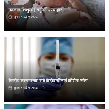
नवजात शिशुलाई गर्नुपर्ने ५ स्याहार
बुधबार, भदौ ९, २०७८
केन्द्रीय कारागारका सबै कैदीबन्दीलाई कोरोना खोप
बुधबार, भदौ ९, २०७८