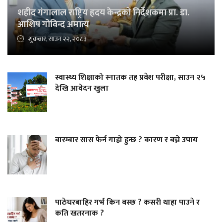
शहीद गंगालाल राष्ट्रिय हृदय केन्द्रको निर्देशकमा प्रा. डा.
आशिष गोविन्द अमात्य
शुक्रबार, साउन २२, २०८३
स्वास्थ्य शिक्षाको स्नातक तह प्रवेश परीक्षा, साउन २५
देखि आवेदन खुला
बारम्बार सास फेर्न गाह्रो हुन्छ ? कारण र बच्ने उपाय
पाठेघरबाहिर गर्भ किन बस्छ ? कसरी थाहा पाउने र
कति खतरनाक ?