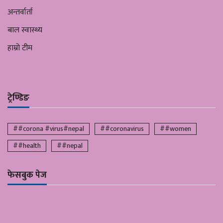
अन्तर्वार्ता
बाल स्वास्थ्य
हाम्रो टीम
ट्रेण्डिङ
##corona #virus#nepal
##coronavirus
##women
##health
##nepal
फेसबुक पेज