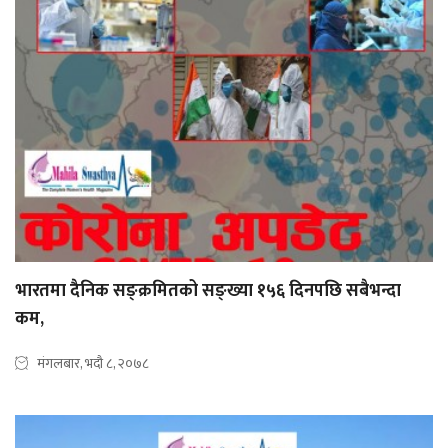
भारतमा दैनिक सङ्क्रमितको सङ्ख्या १५६ दिनपछि सबैभन्दा
कम,
मंगलबार, भदौ ८, २०७८