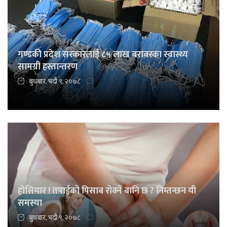
गण्डकी प्रदेश सरकारलाई ८५ लाख बराबरका स्वास्थ्य
सामग्री हस्तान्तरण
बुधबार, भदौ ९, २०७८
होसियार ! तपाईको पिसाब रोक्ने बानि छ ? निम्तन्छन यी
समस्या
बुधबार, भदौ ९, २०७८