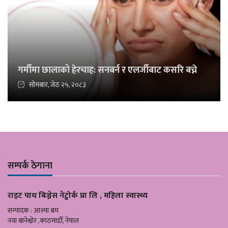
गर्मीमा छालाको हेरचाह: सनबर्न र एलर्जीबाट कसरि बच्ने
सोमबार, जेठ २५, २०८३
सम्पर्क ठेगाना
राइट पाथ बिज्नेस नेट्वोर्क प्रा लि , महिला स्वास्थ्य
सम्पादक : आश्मा बम
नया बानेश्वोर ,काठमाडौँ, नेपाल