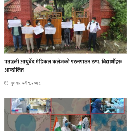
पतञ्जली आयुर्वेद मेडिकल कलेजको पठनपाठन ठप्प, विद्यार्थीहरु
आन्दोलित
बुधबार, भदौ ९, २०७८