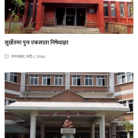
सुर्खेतमा पुनः एकसाता निषेधाज्ञा
मंगलबार, भदौ ८, २०७८