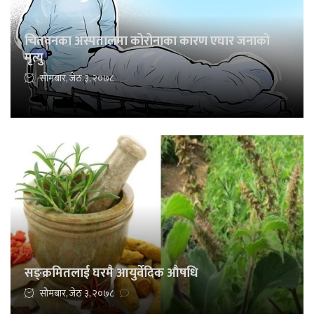
चितवनका अस्पतालमा कोरोनाका कारण एघार जनाको
मृत्यु
सोमबार, जेठ ३, २०७८
सङ्क्रमितलाई घरमै आयुर्वेदिक औषधि
सोमबार, जेठ ३, २०७८