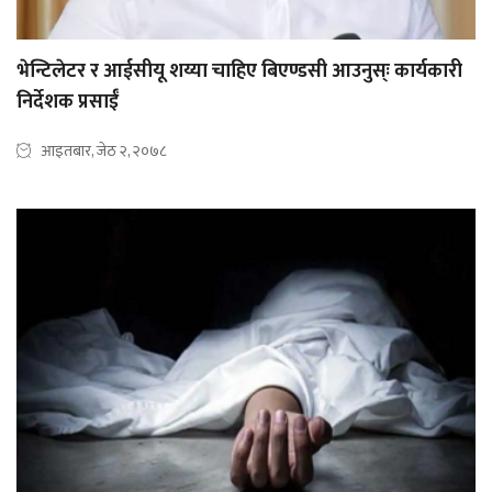
भेन्टिलेटर र आईसीयू शय्या चाहिए बिएण्डसी आउनुस्ः कार्यकारी
निर्देशक प्रसाईँ
आइतबार, जेठ २, २०७८