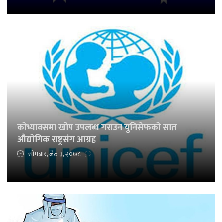
कोभ्याक्समा खोप उपलब्ध गराउन युनिसेफको सात
औद्योगिक राष्ट्रसंग आग्रह
सोमबार, जेठ ३, २०७८