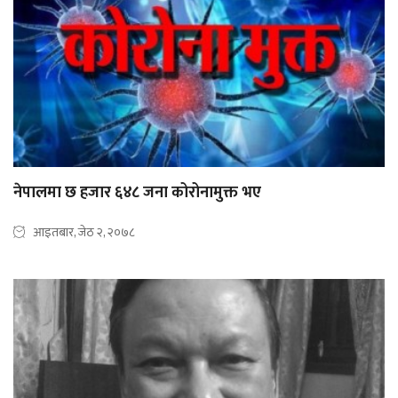
नेपालमा छ हजार ६४८ जना कोरोनामुक्त भए
आइतबार, जेठ २, २०७८