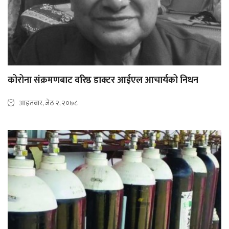
कोरोना संक्रमणबाट वरिष्ठ डाक्टर आईएल आचार्यको निधन
आइतबार, जेठ २, २०७८