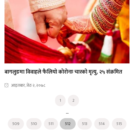
बागलुङमा विवाहले फैलियो कोरोनाः चारको मृत्यु, २५ संक्रमित
आइतबार, जेठ २, २०७८
1
2
...
509
510
511
512
513
514
515