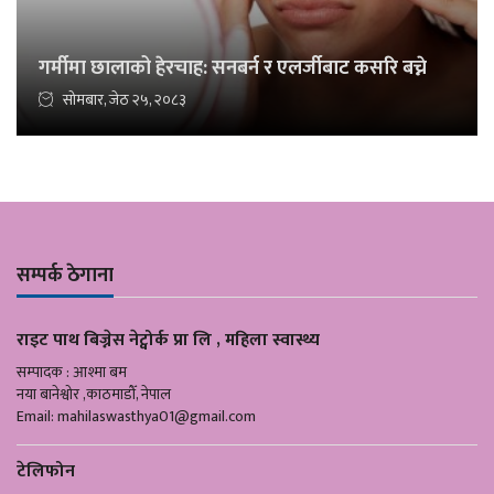
गर्मीमा छालाको हेरचाह: सनबर्न र एलर्जीबाट कसरि बच्ने
सोमबार, जेठ २५, २०८३
सम्पर्क ठेगाना
राइट पाथ बिज्नेस नेट्वोर्क प्रा लि , महिला स्वास्थ्य
सम्पादक : आश्मा बम
नया बानेश्वोर ,काठमाडौँ, नेपाल
Email:
mahilaswasthya01@gmail.com
टेलिफोन