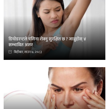
डियोडरन्टले पसिना रोक्नु सुरक्षित छ ? जान्नुहोस् ४
सम्भावित असर
बिहीबार, साउन ७, २०८३