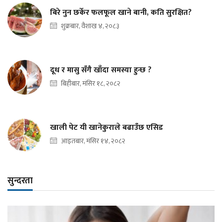
बिरे नुन छर्केर फलफूल खाने बानी, कति सुरक्षित?
शुक्रबार, वैशाख ४, २०८३
दूध र मासु सँगै खाँदा समस्या हुन्छ ?
बिहीबार, मंसिर १८, २०८२
खाली पेट यी खानेकुराले बढाउँछ एसिड
आइतबार, मंसिर १४, २०८२
सुन्दरता