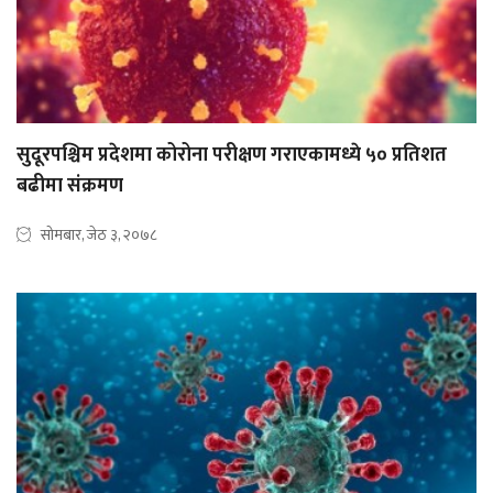
सुदूरपश्चिम प्रदेशमा कोरोना परीक्षण गराएकामध्ये ५० प्रतिशत
बढीमा संक्रमण
सोमबार, जेठ ३, २०७८