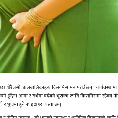
िन्छ। धेरैजसो बालबालिकाहरु किसमिस मन पराउँछन्। गर्भावस्थाम
ी हुँदैन। आमा र गर्भमा बढेको भुण्रका लागि किसमिसमा रहेका पोष
र भुण्रमा हुने फाइदाहरु यस्ता छन् ।