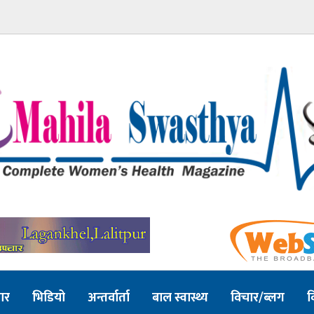
ार
भिडियो
अन्तर्वार्ता
बाल स्वास्थ्य
विचार/ब्लग
व