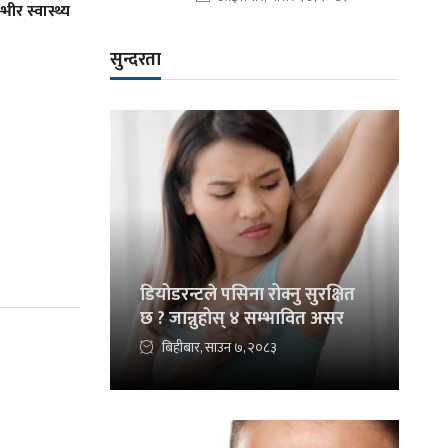
भीर स्वास्थ्य
सुन्दरता
डियोडरन्टले पसिना रोक्नु सुरक्षित
छ ? जान्नुहोस् ४ सम्भावित असर
बिहीबार, साउन ७, २०८३