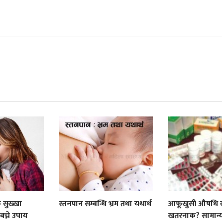
 सुख्खा
स्तनपान सम्बन्धि भ्रम तथा यथार्थ
आफूखुसी औषधि ख
च्ने उपाय
खतरनाक? सामान्य