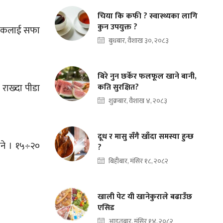
चिया कि कफी ? स्वास्थ्यका लागि
कुन उपयुक्त ?
े नाकलाई सफा
बुधबार, वैशाख ३०, २०८३
बिरे नुन छर्केर फलफूल खाने बानी,
 राख्दा पीडा
कति सुरक्षित?
शुक्रबार, वैशाख ४, २०८३
दूध र मासु सँगै खाँदा समस्या हुन्छ
िने । १५÷२०
?
बिहीबार, मंसिर १८, २०८२
खाली पेट यी खानेकुराले बढाउँछ
एसिड
आइतबार, मंसिर १४, २०८२