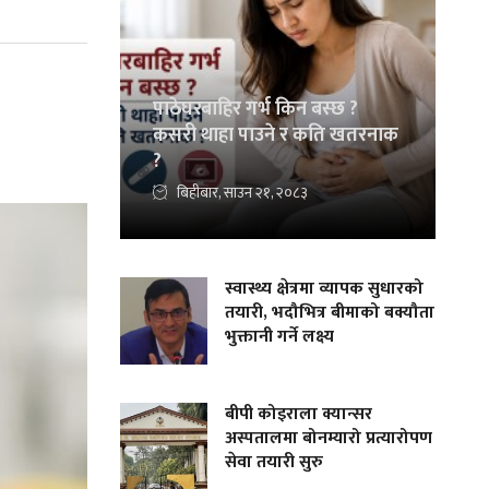
पाठेघरबाहिर गर्भ किन बस्छ ?
कसरी थाहा पाउने र कति खतरनाक
?
बिहीबार, साउन २१, २०८३
स्वास्थ्य क्षेत्रमा व्यापक सुधारको
तयारी, भदौभित्र बीमाको बक्यौता
भुक्तानी गर्ने लक्ष्य
बीपी कोइराला क्यान्सर
अस्पतालमा बोनम्यारो प्रत्यारोपण
सेवा तयारी सुरु