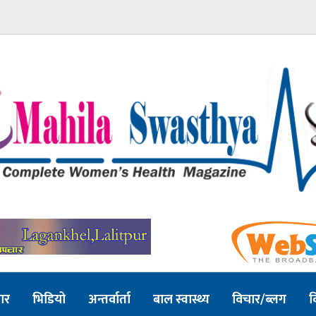
ार
भिडियो
अन्तर्वार्ता
बाल स्वास्थ्य
विचार/ब्लग
व