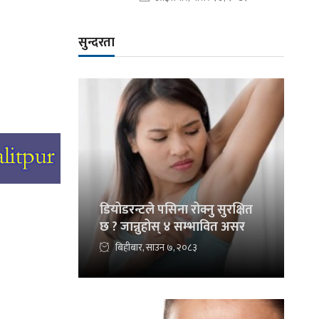
सुन्दरता
डियोडरन्टले पसिना रोक्नु सुरक्षित
छ ? जान्नुहोस् ४ सम्भावित असर
बिहीबार, साउन ७, २०८३