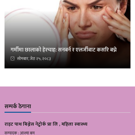
गर्मीमा छालाको हेरचाह: सनबर्न र एलर्जीबाट कसरि बच्ने
सोमबार, जेठ २५, २०८३
सम्पर्क ठेगाना
राइट पाथ बिज्नेस नेट्वोर्क प्रा लि , महिला स्वास्थ्य
सम्पादक : आश्मा बम