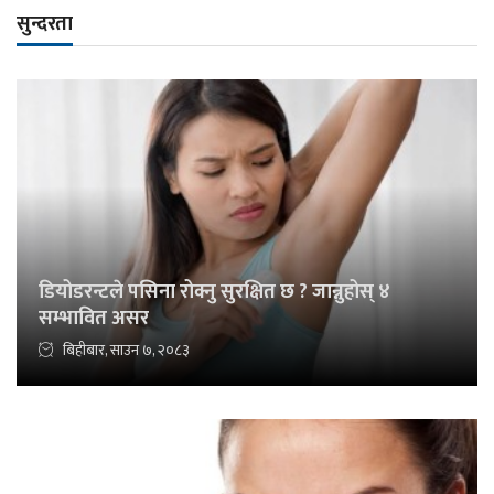
सुन्दरता
डियोडरन्टले पसिना रोक्नु सुरक्षित छ ? जान्नुहोस् ४
सम्भावित असर
बिहीबार, साउन ७, २०८३