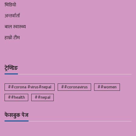
भिडियो
अन्तर्वार्ता
बाल स्वास्थ्य
हाम्रो टीम
ट्रेण्डिङ
##corona #virus#nepal
##coronavirus
##women
##health
##nepal
फेसबुक पेज