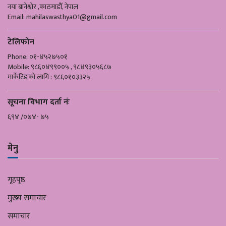
नया बानेश्वोर ,काठमाडौँ, नेपाल
Email:
mahilaswasthya01@gmail.com
टेलिफोन
Phone: ०१-४५२७५०१
Mobile: ९८६०४९९००५ , ९८४९३०५६८७
मार्केटिङको लागि : ९८६०१०३३२५
सूचना विभाग दर्ता नंः
६९४ /०७४- ७५
मेनु
गृहपृष्ठ
मुख्य समाचार
समाचार