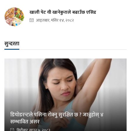
खाली पेट यी खानेकुराले बढाउँछ एसिड
आइतबार, मंसिर १४, २०८२
सुन्दरता
डियोडरन्टले पसिना रोक्नु सुरक्षित छ ? जान्नुहोस् ४
सम्भावित असर
बिहीबार, साउन ७, २०८३