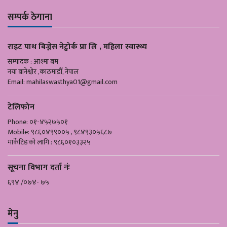
सम्पर्क ठेगाना
राइट पाथ बिज्नेस नेट्वोर्क प्रा लि , महिला स्वास्थ्य
सम्पादक : आश्मा बम
नया बानेश्वोर ,काठमाडौँ, नेपाल
Email:
mahilaswasthya01@gmail.com
टेलिफोन
Phone: ०१-४५२७५०१
Mobile: ९८६०४९९००५ , ९८४९३०५६८७
मार्केटिङको लागि : ९८६०१०३३२५
सूचना विभाग दर्ता नंः
६९४ /०७४- ७५
मेनु