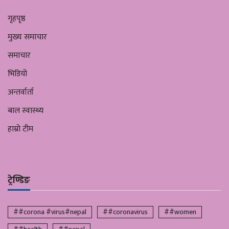
गृहपृष्ठ
मुख्य समाचार
समाचार
भिडियो
अन्तर्वार्ता
बाल स्वास्थ्य
हाम्रो टीम
ट्रेण्डिङ
##corona #virus#nepal
##coronavirus
##women