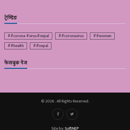
ट्रेण्डिङ
##corona #virus#nepal
##coronavirus
##women
##health
##nepal
फेसबुक पेज
© 2026 . All Rights Reserved.
Site by:
SoftNEP