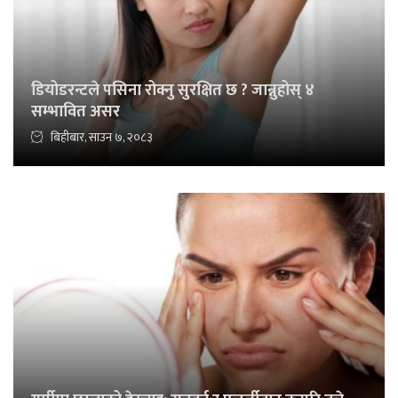
डियोडरन्टले पसिना रोक्नु सुरक्षित छ ? जान्नुहोस् ४
सम्भावित असर
बिहीबार, साउन ७, २०८३