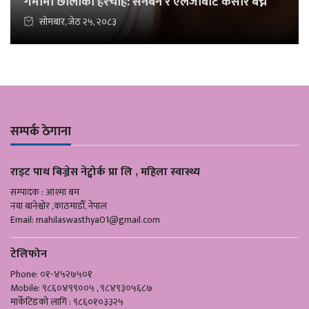
गर्मीमा छालाको हेरचाह: सनबर्न र एलर्जीबाट कसरि बच्ने
सोमबार, जेठ २५, २०८३
सम्पर्क ठेगाना
राइट पाथ बिज्नेस नेट्वोर्क प्रा लि , महिला स्वास्थ्य
सम्पादक : आश्मा बम
नया बानेश्वोर ,काठमाडौँ, नेपाल
Email:
mahilaswasthya01@gmail.com
टेलिफोन
Phone: ०१-४५२७५०१
Mobile: ९८६०४९९००५ , ९८४९३०५६८७
मार्केटिङको लागि : ९८६०१०३३२५