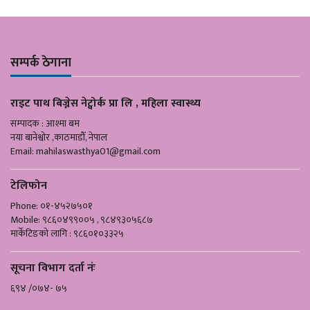
सम्पर्क ठेगाना
राइट पाथ बिज्नेस नेट्वोर्क प्रा लि , महिला स्वास्थ्य
सम्पादक : आश्मा बम
नया बानेश्वोर ,काठमाडौँ, नेपाल
Email:
mahilaswasthya01@gmail.com
टेलिफोन
Phone: ०१-४५२७५०१
Mobile: ९८६०४९९००५ , ९८४९३०५६८७
मार्केटिङको लागि : ९८६०१०३३२५
सूचना विभाग दर्ता नंः
६९४ /०७४- ७५