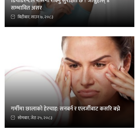
डियोडरन्टले पसिना रोक्नु सुरक्षित छ ? जान्नुहोस् ४
सम्भावित असर
बिहीबार, साउन ७, २०८३
गर्मीमा छालाको हेरचाह: सनबर्न र एलर्जीबाट कसरि बच्ने
सोमबार, जेठ २५, २०८३