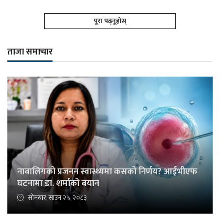
पूरा पढ्नूहोस्
ताजा समाचार
नाबालिगको प्रजनन स्वास्थ्यमा कसको निर्णय? आईभीएफ
घटनामा डा. शर्माको बयान
सोमबार, साउन २५, २०८३