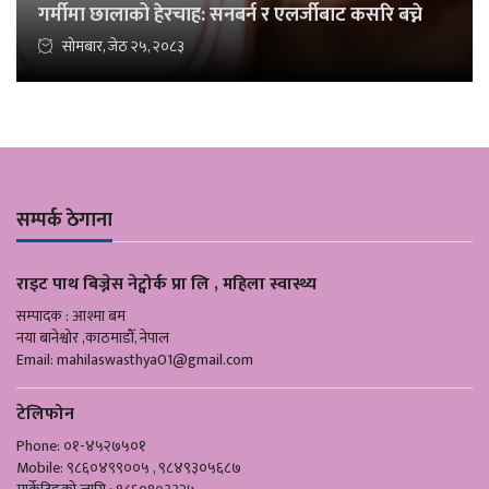
गर्मीमा छालाको हेरचाह: सनबर्न र एलर्जीबाट कसरि बच्ने
सोमबार, जेठ २५, २०८३
सम्पर्क ठेगाना
राइट पाथ बिज्नेस नेट्वोर्क प्रा लि , महिला स्वास्थ्य
सम्पादक : आश्मा बम
नया बानेश्वोर ,काठमाडौँ, नेपाल
Email:
mahilaswasthya01@gmail.com
टेलिफोन
Phone: ०१-४५२७५०१
Mobile: ९८६०४९९००५ , ९८४९३०५६८७