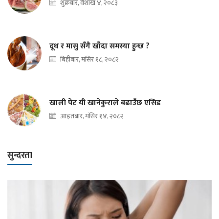
शुक्रबार, वैशाख ४, २०८३
दूध र मासु सँगै खाँदा समस्या हुन्छ ?
बिहीबार, मंसिर १८, २०८२
खाली पेट यी खानेकुराले बढाउँछ एसिड
आइतबार, मंसिर १४, २०८२
सुन्दरता