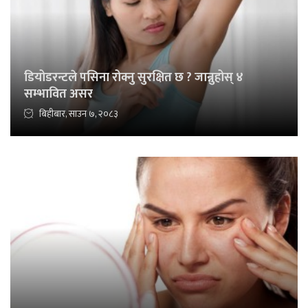
डियोडरन्टले पसिना रोक्नु सुरक्षित छ ? जान्नुहोस् ४
सम्भावित असर
बिहीबार, साउन ७, २०८३