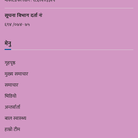
मार्केटिङको लागि : ९८६०१०३३२५
सूचना विभाग दर्ता नंः
६९४ /०७४- ७५
मेनु
गृहपृष्ठ
मुख्य समाचार
समाचार
भिडियो
अन्तर्वार्ता
बाल स्वास्थ्य
हाम्रो टीम