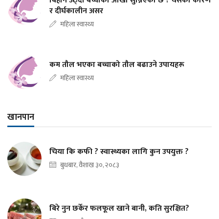
बिहान उठ्दा बच्चाको आँखा सुन्निएको छ ? यसको कारण
र दीर्घकालीन असर
महिला स्वास्थ्य
कम तौल भएका बच्चाको तौल बढाउने उपायहरू
महिला स्वास्थ्य
खानपान
चिया कि कफी ? स्वास्थ्यका लागि कुन उपयुक्त ?
बुधबार, वैशाख ३०, २०८३
बिरे नुन छर्केर फलफूल खाने बानी, कति सुरक्षित?