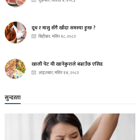
शुक्रबार, वैशाख ४, २०८३
दूध र मासु सँगै खाँदा समस्या हुन्छ ?
बिहीबार, मंसिर १८, २०८२
खाली पेट यी खानेकुराले बढाउँछ एसिड
आइतबार, मंसिर १४, २०८२
सुन्दरता