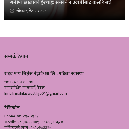
गर्मीमा छालाको हेरचाह: सनबर्न र एलर्जीबाट कसरि बच्ने
सोमबार, जेठ २५, २०८३
सम्पर्क ठेगाना
राइट पाथ बिज्नेस नेट्वोर्क प्रा लि , महिला स्वास्थ्य
सम्पादक : आश्मा बम
नया बानेश्वोर ,काठमाडौँ, नेपाल
Email:
mahilaswasthya01@gmail.com
टेलिफोन
Phone: ०१-४५२७५०१
Mobile: ९८६०४९९००५ , ९८४९३०५६८७
मार्केटिङको लागि : ९८६०१०३३२५