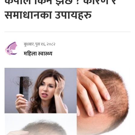
कपाल किन झर्छ ? कारण र
समाधानका उपायहरु
बुधबार, पुस १६, २०८२
महिला स्वास्थ्य