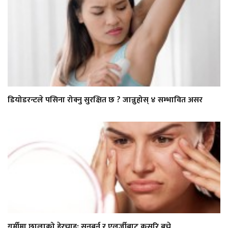
डियोडरन्टले पसिना रोक्नु सुरक्षित छ ? जान्नुहोस् ४ सम्भावित असर
गर्मीमा छालाको हेरचाह: सनबर्न र एलर्जीबाट कसरि बच्ने