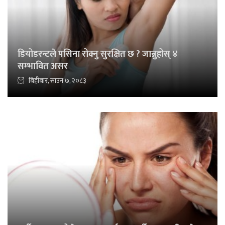
डियोडरन्टले पसिना रोक्नु सुरक्षित छ ? जान्नुहोस् ४
सम्भावित असर
बिहीबार, साउन ७, २०८३