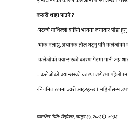
५ मोटोपनको कारण कलेजोमा बोसो जम्छ । यसले
कसरी थाहा पाउने ?
-पेटको माथिल्लो दाहिने भागमा लगातार पीडा हुन
-भोक नलाग्नु, अचानक तौल घट्नु पनि कलेजोको क
-कलेजोको क्यान्सरको कारण पेटमा पानी जम्न था
– कलेजोको क्यान्सरको कारण शरीरमा पहेंलोपन
-नियमित रुपमा ज्वरो आइरहन्छ । महिनौंसम्म उपच
प्रकाशित मिति: बिहीबार, फागुन १५, २०८१
०८:३६