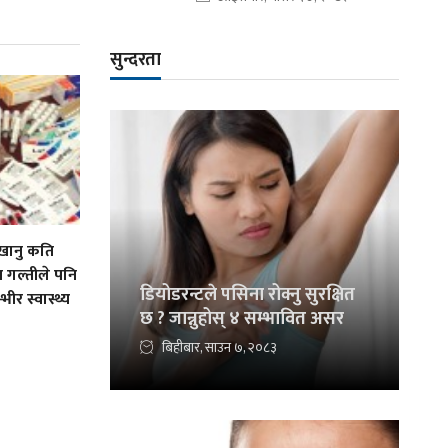
सुन्दरता
ानु कति
 गल्तीले पनि
डियोडरन्टले पसिना रोक्नु सुरक्षित
भीर स्वास्थ्य
छ ? जान्नुहोस् ४ सम्भावित असर
बिहीबार, साउन ७, २०८३