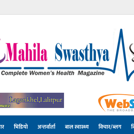
ार
भिडियो
अन्तर्वार्ता
बाल स्वास्थ्य
विचार/ब्लग
व