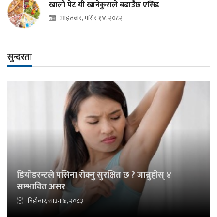
खाली पेट यी खानेकुराले बढाउँछ एसिड
आइतबार, मंसिर १४, २०८२
सुन्दरता
डियोडरन्टले पसिना रोक्नु सुरक्षित छ ? जान्नुहोस् ४
सम्भावित असर
बिहीबार, साउन ७, २०८३