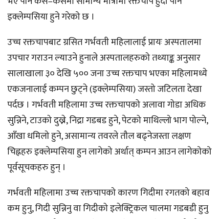
भए पनि कसै–कसैमा सामान्य मात्रामा रक्तचाप हुँदा पनि
इक्लेम्पसिया हुने गरेको छ ।
उच्च रक्तचापबाट ग्रसित गर्भवती महिलालाई प्रायः अस्पतालमा
उपचार गराउन ल्याउने हुनाले अस्पतालहरुको तथ्याङ्क अनुसार
सालाखाला ३० देखि ५०० जना उच्च रक्तचाप भएका महिलामध्ये
एकजनालाई कम्पन छुट्ने (इक्लेम्पसिया) जस्तो जटिलता देखा
पर्दछ । गर्भवती महिलामा उच्च रक्तचापको अलावा गोडा अधिक
सुन्निने, टाउको दुख्ने, निद्रा गडबड हुने, पेटको माथिल्लो भाग पोल्ने,
आँखा धमिलो हुने, असामान्य तवरले तौल बढ्नेजस्ता लक्षण
चिह्नहरु इक्लेम्पसिया हुन लागेको अर्थात् कम्पन आउन लागेकोको
पूर्वसूचकहरु हुन् ।
गर्भवती महिलामा उच्च रक्तचापको कारण गिदीमा रगतको बहाव
कम हुनु, गिदी सुन्निनु वा गिदीको इलेक्ट्रिकल चालमा गडबडी हुनु