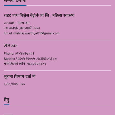
सम्पर्क ठेगाना
राइट पाथ बिज्नेस नेट्वोर्क प्रा लि , महिला स्वास्थ्य
सम्पादक : आश्मा बम
नया बानेश्वोर ,काठमाडौँ, नेपाल
Email:
mahilaswasthya01@gmail.com
टेलिफोन
Phone: ०१-४५२७५०१
Mobile: ९८६०४९९००५ , ९८४९३०५६८७
मार्केटिङको लागि : ९८६०१०३३२५
सूचना विभाग दर्ता नंः
६९४ /०७४- ७५
मेनु