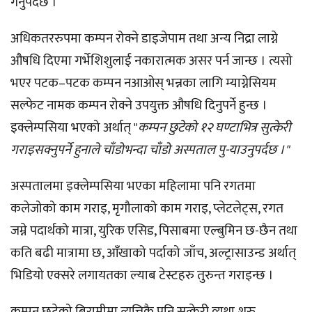
गर्नुपर्दछ ।
अधिकतररुपमा कम्पन रोक्ने डाइजेपाम तथा अन्य निद्रा लाग्ने
औषधि दिएमा गर्भेशिशुलाई नकारात्मक असर पर्न जान्छ । त्यसो
भएर पटक–पटक कम्पन नआओस् भन्नका लागि म्याग्नेसियम
सल्फेट नामक कम्पन रोक्ने उपयुक्त औषधि दिनुपर्ने हुन्छ ।
इक्लेम्पसिया भएको अर्थात् "
कम्पन छुटेको १२ घण्टाभित्र सुत्केरी
गराइसक्नुपर्ने हुनाले चाँडोभन्दा चाँडो अस्पताल पु-याउनुपर्दछ ।"
अस्पतालमा इक्लेम्पसिया भएका महिलामा पनि रगतमा
कलेजोको काम गराइ, मृगौलाको काम गराइ, प्लेटलेट्स, रगत
जम्ने पदार्थको मात्रा, युरिक एसिड, पिसाबमा एल्बुमिन छ-छैन तथा
कति बढी मात्रामा छ, आँखाको पर्दाको जाँच, अल्ट्रासाउन्ड अर्थात्
भिडियो एक्सरे लगायतका ल्याब टेस्टहरु तुरुन्त गराइन्छ ।
कम्पन छुटेको बिरामीमा त्यत्तिकै पनि सुत्केरी व्यथा शुरु