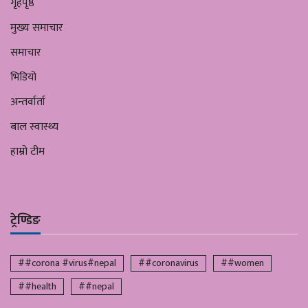
गृहपृष्ठ
मुख्य समाचार
समाचार
भिडियो
अन्तर्वार्ता
बाल स्वास्थ्य
हाम्रो टीम
ट्रेण्डिङ
##corona #virus#nepal
##coronavirus
##women
##health
##nepal