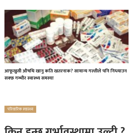
आफूखुसी औषधि खानु कति खतरनाक? सामान्य गल्तीले पनि निम्त्याउन
सक्छ गम्भीर स्वास्थ्य समस्या
परिवारिक स्वास्थ्य
किन हुन्छ गर्भावस्थामा उल्टी ?