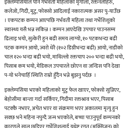
इक्लेम्पसियाले पनि गर्भवती महिलाको मृगौला, रक्तनलीहरु,
कलेजो, गिदी, मुटु, फोक्सो आदिलाई नकारात्मक असर पु-याउँछ
। एकपटक कम्पन आएपछि गर्भवती महिला तथा गर्भेशिशुको
स्वास्थ्य यसै भन्न सकिन्न । कम्पन आएदेखि उपचार पाउनसम्म
ढिलाइ भयो, सुत्केरी हुन बढी समय लाग्यो, १० पटकभन्दा बढी
पटक कम्पन आयो, ज्वरो धेरै (१०२ डिग्रीभन्दा बढी) आयो, नाडीको
चाल १२० भन्दा बढी भयो, माथिल्लो रक्तचाप २०० भन्दा बढी भयो,
पिसाब कम भयो, मेडिकल उपचारले छोएन वा जन्डिस पनि देखा
प-यो भनेचाहिँ स्थिति राम्रो हुँदैन भन्ने बुझनु पर्दछ ।
इक्लेम्पसिया भएको महिलाको मुटु फेल खाएर, फोक्सो सुन्निएर,
बेहोसीमा बान्ता गर्दा सर्किएर, गिदीमा रक्तश्राव भएर, पिसाब
पटक्कै नभएर, अचेत भएर वा संक्रमण भएर अकालमा मृत्यु हुन
सक्छ भने महिना नपुग्दै जन्म भएकोले, बच्चा पाउनुपूर्व कम्पनको
कारणले साल छुट्टिएर गर्भेशिशुलाई यथेष्ट रगत (अक्सिजन) को