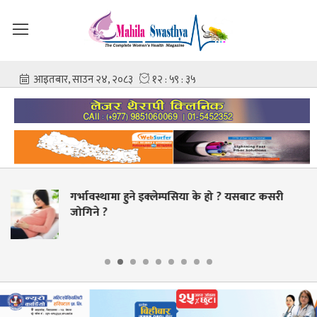
िया के हो ? यसबाट कसरी
चिकित्सक–नर्समाथि कुटपिट