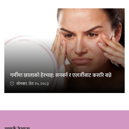
गर्मीमा छालाको हेरचाह: सनबर्न र एलर्जीबाट कसरि बच्ने
सोमबार, जेठ २५, २०८३