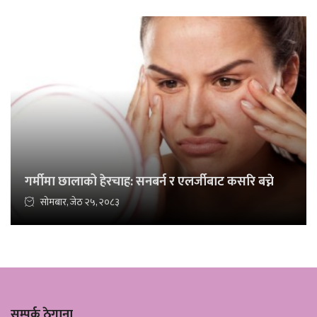
गर्मीमा छालाको हेरचाह: सनबर्न र एलर्जीबाट कसरि बच्ने
सोमबार, जेठ २५, २०८३
सम्पर्क ठेगाना