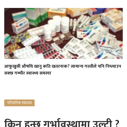
आफूखुसी औषधि खानु कति खतरनाक? सामान्य गल्तीले पनि निम्त्याउन
सक्छ गम्भीर स्वास्थ्य समस्या
परिवारिक स्वास्थ्य
किन हुन्छ गर्भावस्थामा उल्टी ?