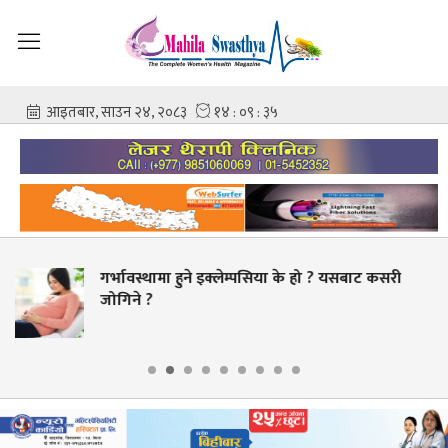
सिया के हो ? यसबाट कसरी
चिकित्सक–नर्समाथि कुटपि