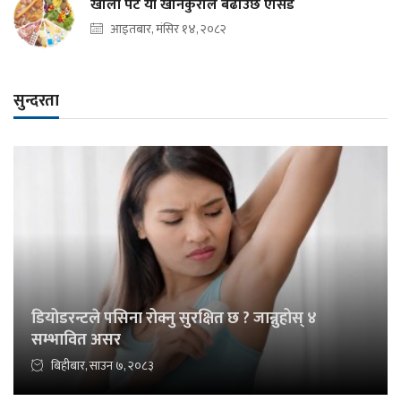
खाली पेट यी खानेकुराले बढाउँछ एसिड
आइतबार, मंसिर १४, २०८२
सुन्दरता
डियोडरन्टले पसिना रोक्नु सुरक्षित छ ? जान्नुहोस् ४
सम्भावित असर
बिहीबार, साउन ७, २०८३