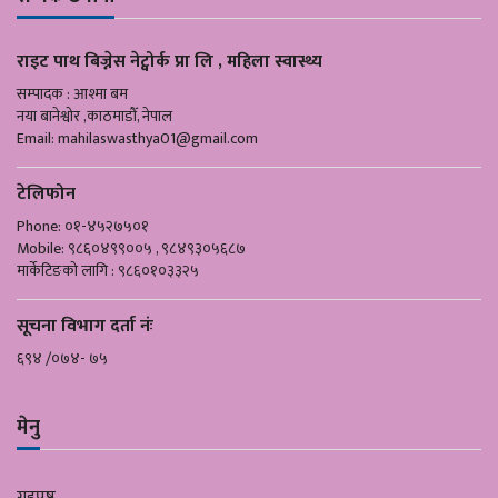
राइट पाथ बिज्नेस नेट्वोर्क प्रा लि , महिला स्वास्थ्य
सम्पादक : आश्मा बम
नया बानेश्वोर ,काठमाडौँ, नेपाल
Email:
mahilaswasthya01@gmail.com
टेलिफोन
Phone: ०१-४५२७५०१
Mobile: ९८६०४९९००५ , ९८४९३०५६८७
मार्केटिङको लागि : ९८६०१०३३२५
सूचना विभाग दर्ता नंः
६९४ /०७४- ७५
मेनु
गृहपृष्ठ