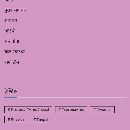
मुख्य समाचार
समाचार
भिडियो
अन्तर्वार्ता
बाल स्वास्थ्य
हाम्रो टीम
ट्रेण्डिङ
##corona #virus#nepal
##coronavirus
##women
##health
##nepal