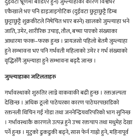
दुईवटा भ्रूणमा बाँडिएर हुने) जुम्ल्याहाको कारण विश्वभर
एकैखाले भए पनि डाइजाइगोटिक (दुईवटा छुट्टाछुट्टै डिम्ब
छुट्टाछुट्टै शुक्रकीटले निषेचित भएर बस्ने) खालको जुम्ल्याहा भने
जाति, उमेर, शारीरिक उचाइ, तौल, बच्चा पाएको संख्याका
आधारमा फरक–फरक हुन्छ । प्रायजसो पहिलो बेतमै जुम्ल्याहा
हुने सम्भावना भए पनि गर्भवती महिलाको उमेर र गर्भ संख्याको
वृद्धिसँगै जुम्ल्याहा हुने सम्भावना बढ्दै जान्छ ।
जुम्ल्याहाका जटिलताहरु
गर्भावस्थाको शुरुतिर लाग्ने वाकवाकी बढी हुन्छ । रक्तअल्पता
देखिन्छ । अधिक ठूलो पाठेघरका कारण पाठेघरपछाडिको
रक्तनली थिचिन गई गोडा तथा जननेन्द्रियवरिपरिको भाग सुनिन्छ
। गर्भावस्थाकै कारणले उत्पन्न हुने उच्च रक्तचाप तथा मधुमेह देखा
पर्ने हुन्छ । मुटुको ढुकढुकी बढ्ने, सास फेर्न गाह्रो हुने, महिनापूर्व