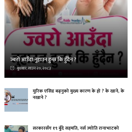
ज्वरो आउँदा नुहाउन हुन्छ कि हुँदैन ?
बुधबार, साउन २०, २०८३
युरिक एसिड बढ्नुको मुख्य कारण के हो ? के खाने, के
नखाने ?
सरकारसँग १९ बुँदे सहमति, नर्स ज्योति रानाभाटको