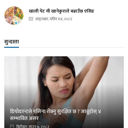
खाली पेट यी खानेकुराले बढाउँछ एसिड
आइतबार, मंसिर १४, २०८२
सुन्दरता
डियोडरन्टले पसिना रोक्नु सुरक्षित छ ? जान्नुहोस् ४
सम्भावित असर
बिहीबार, साउन ७, २०८३