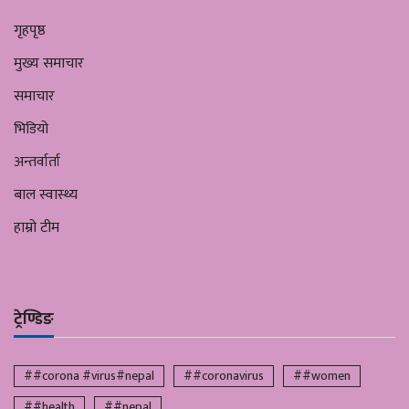
गृहपृष्ठ
मुख्य समाचार
समाचार
भिडियो
अन्तर्वार्ता
बाल स्वास्थ्य
हाम्रो टीम
ट्रेण्डिङ
##corona #virus#nepal
##coronavirus
##women
##health
##nepal