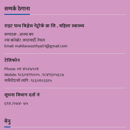
सम्पर्क ठेगाना
राइट पाथ बिज्नेस नेट्वोर्क प्रा लि , महिला स्वास्थ्य
सम्पादक : आश्मा बम
नया बानेश्वोर ,काठमाडौँ, नेपाल
Email:
mahilaswasthya01@gmail.com
टेलिफोन
Phone: ०१-४५२७५०१
Mobile: ९८६०४९९००५ , ९८४९३०५६८७
मार्केटिङको लागि : ९८६०१०३३२५
सूचना विभाग दर्ता नंः
६९४ /०७४- ७५
मेनु