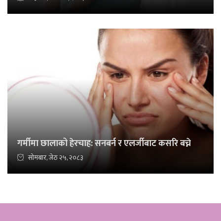
गर्मीमा छालाको हेरचाह: सनबर्न र एलर्जीबाट कसरि बच्ने
सोमबार, जेठ २५, २०८३